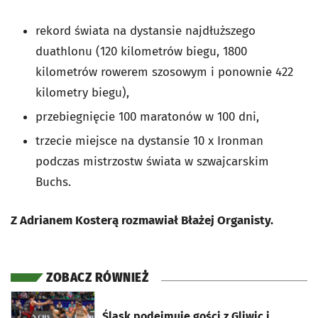
rekord świata na dystansie najdłuższego
duathlonu (120 kilometrów biegu, 1800
kilometrów rowerem szosowym i ponownie 422
kilometry biegu),
przebiegnięcie 100 maratonów w 100 dni,
trzecie miejsce na dystansie 10 x Ironman
podczas mistrzostw świata w szwajcarskim
Buchs.
Z Adrianem Kosterą rozmawiał Błażej Organisty.
ZOBACZ RÓWNIEŻ
otworzy się w nowej karcie
Śląsk podejmuje gości z Gliwic i