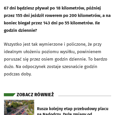
67 dni będziesz pływał po 18 kilometrów, później
przez 155 dni jeździł rowerem po 200 kilometrów, a na
koniec biegał przez 143 dni po 55 kilometrów. Ile
godzin dziennie?
Wszystko jest tak wymierzone i policzone, że przy
idealnym ułożeniu poziomu wysiłku, powinienem
poruszać się przez osiem godzin dziennie. To bardzo
dużo. Na odpoczynek zostaje szesnaście godzin
podczas doby.
ZOBACZ RÓWNIEŻ
otworzy się w nowej karcie
Rusza kolejny etap przebudowy placu
na Nadodrzu. Duże zmiany od