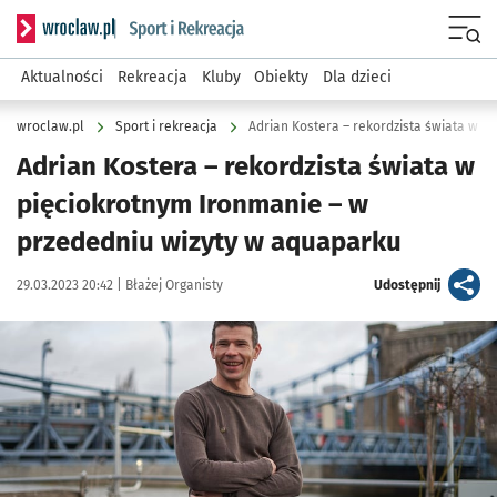
Serwis informacyjny wroclaw.pl podserwis: Sport i rekreacja
Menu
Aktualności
Rekreacja
Kluby
Obiekty
Dla dzieci
wroclaw.pl
Sport i rekreacja
Adrian Kostera – rekordzista świata w
pięciokrotnym Ironmanie – w
przededniu wizyty w aquaparku
Data publikacji:
Autor:
artykuł
29.03.2023 20:42 |
Błażej Organisty
Udostępnij
Kliknij, aby powiększyć