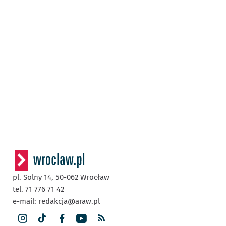
pl. Solny 14,
50-062
Wrocław
tel. 71 776 71 42
e-mail:
redakcja@araw.pl