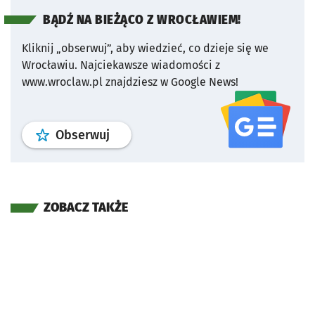
BĄDŹ NA BIEŻĄCO Z WROCŁAWIEM!
Kliknij „obserwuj”, aby wiedzieć, co dzieje się we
Wrocławiu.
Najciekawsze wiadomości z
www.wroclaw.pl znajdziesz w Google News!
profil
google news
serwisu wroclaw
Obserwuj
ZOBACZ TAKŻE