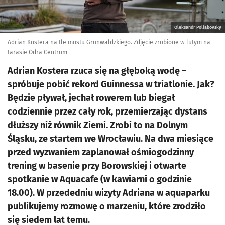
Oleksandr Poliakovsky
Adrian Kostera na tle mostu Grunwaldzkiego. Zdjęcie zrobione w lutym na
tarasie Odra Centrum
Adrian Kostera rzuca się na głęboką wodę –
spróbuje pobić rekord Guinnessa w triatlonie. Jak?
Będzie pływał, jechał rowerem lub biegał
codziennie przez cały rok, przemierzając dystans
dłuższy niż równik Ziemi. Zrobi to na Dolnym
Śląsku, ze startem we Wrocławiu. Na dwa miesiące
przed wyzwaniem zaplanował ośmiogodzinny
trening w basenie przy Borowskiej i otwarte
spotkanie w Aquacafe (w kawiarni o godzinie
18.00). W przededniu wizyty Adriana w aquaparku
publikujemy rozmowę o marzeniu, które zrodziło
się siedem lat temu.