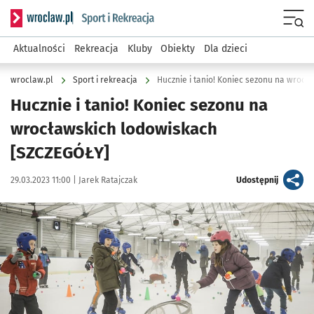
Serwis informacyjny wroclaw.pl podserwis: Sport i rekreacja
Menu
Aktualności
Rekreacja
Kluby
Obiekty
Dla dzieci
wroclaw.pl
Sport i rekreacja
Hucznie i tanio! Koniec sezonu na wroc
Hucznie i tanio! Koniec sezonu na
wrocławskich lodowiskach
[SZCZEGÓŁY]
Data publikacji:
Autor:
artykuł
29.03.2023 11:00 |
Jarek Ratajczak
Udostępnij
Kliknij, aby powiększyć