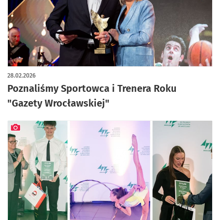
artykuł z galerią zdjęć
28.02.2026
Poznaliśmy Sportowca i Trenera Roku
"Gazety Wrocławskiej"