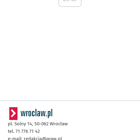
pl. Solny 14,
50-062
Wrocław
tel. 71 776 71 42
e-mail:
redakcja@araw.pl