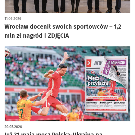
artykuł z galerią zdjęć
11.06.2026
Wrocław docenił swoich sportowców – 1,2
mln zł nagród | ZDJĘCIA
20.05.2026
Już 31 maja mecz Polska-Ukraina na