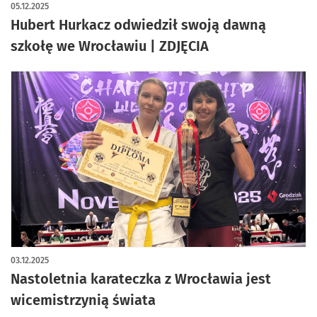
artykuł z galerią zdjęć
05.12.2025
Hubert Hurkacz odwiedził swoją dawną
szkołę we Wrocławiu | ZDJĘCIA
03.12.2025
Nastoletnia karateczka z Wrocławia jest
wicemistrzynią świata