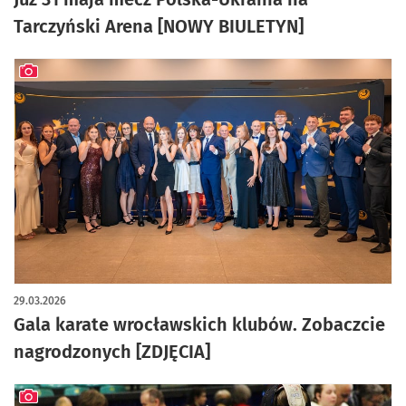
Tarczyński Arena [NOWY BIULETYN]
artykuł z galerią zdjęć
29.03.2026
Gala karate wrocławskich klubów. Zobaczcie
nagrodzonych [ZDJĘCIA]