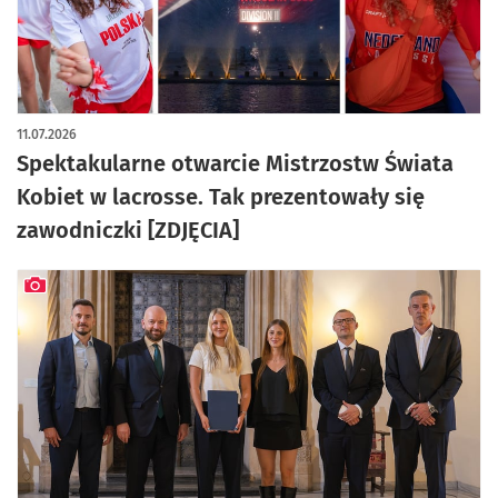
artykuł z galerią zdjęć
11.07.2026
Spektakularne otwarcie Mistrzostw Świata
Kobiet w lacrosse. Tak prezentowały się
zawodniczki [ZDJĘCIA]