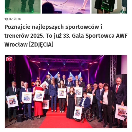
artykuł z galerią zdjęć
19.02.2026
Poznajcie najlepszych sportowców i
trenerów 2025. To już 33. Gala Sportowca AWF
Wrocław [ZDJĘCIA]
artykuł z galerią zdjęć