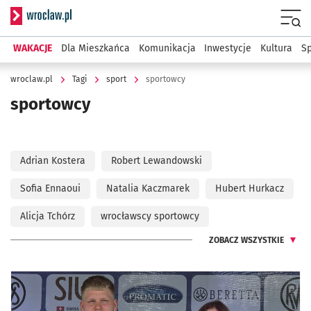
Serwis informacyjny wroclaw.pl
Menu
WAKACJE
Dla Mieszkańca
Komunikacja
Inwestycje
Kultura
Sp
wroclaw.pl
Tagi
sport
sportowcy
sportowcy
Adrian Kostera
Robert Lewandowski
Sofia Ennaoui
Natalia Kaczmarek
Hubert Hurkacz
Alicja Tchórz
wrocławscy sportowcy
ZOBACZ WSZYSTKIE