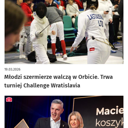
artykuł z galerią zdjęć
19.03.2026
Młodzi szermierze walczą w Orbicie. Trwa
turniej Challenge Wratislavia