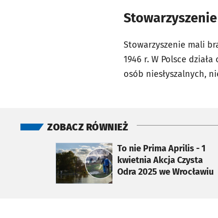
Stowarzyszenie 
Stowarzyszenie mali br
1946 r. W Polsce działa
osób niesłyszalnych, n
ZOBACZ RÓWNIEŻ
otworzy się w nowej karcie
To nie Prima Aprilis - 1
kwietnia Akcja Czysta
Odra 2025 we Wrocławiu