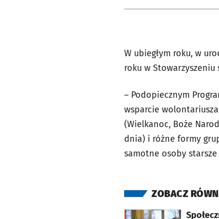
W ubiegłym roku, w uro
roku w Stowarzyszeniu 
– Podopiecznym Progra
wsparcie wolontariusza
(Wielkanoc, Boże Naro
dnia) i różne formy gr
samotne osoby starsze 
ZOBACZ RÓWN
otworzy się w nowej karcie
Społecz