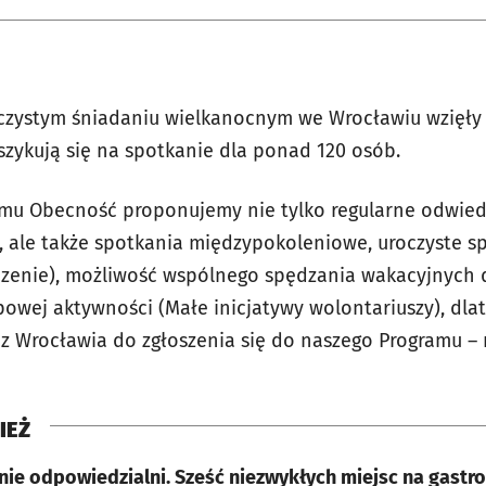
czystym śniadaniu wielkanocnym we Wrocławiu wzięły 
szykują się na spotkanie dla ponad 120 osób.
mu Obecność proponujemy nie tylko regularne odwiedz
, ale także spotkania międzypokoleniowe, uroczyste s
dzenie), możliwość wspólnego spędzania wakacyjnych 
upowej aktywności (Małe inicjatywy wolontariuszy), dl
z Wrocławia do zgłoszenia się do naszego Programu –
IEŻ
nie odpowiedzialni. Sześć niezwykłych miejsc na gast