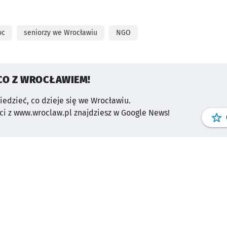
oc
seniorzy we Wrocławiu
NGO
CO Z WROCŁAWIEM!
wiedzieć, co dzieje się we Wrocławiu.
i z www.wroclaw.pl znajdziesz w Google News!