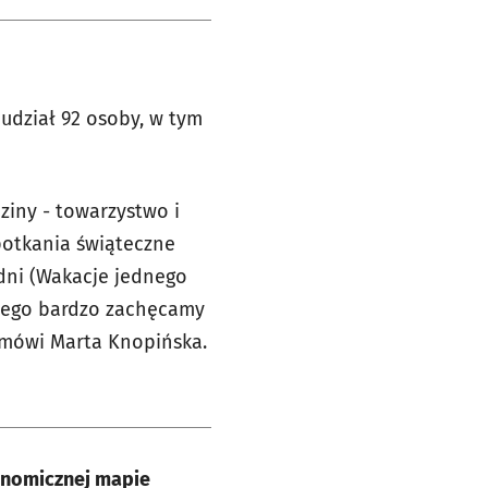
udział 92 osoby, w tym
iny - towarzystwo i
potkania świąteczne
dni (Wakacje jednego
atego bardzo zachęcamy
 mówi Marta Knopińska.
ronomicznej mapie