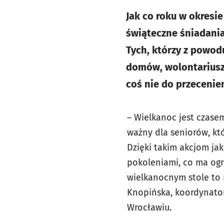
Jak co roku w okresi
świąteczne śniadani
Tych, którzy z powod
domów, wolontariusz
coś nie do przecenie
– Wielkanoc jest czasem
ważny dla seniorów, kt
Dzięki takim akcjom ja
pokoleniami, co ma ogr
wielkanocnym stole to 
Knopińska, koordynator
Wrocławiu.