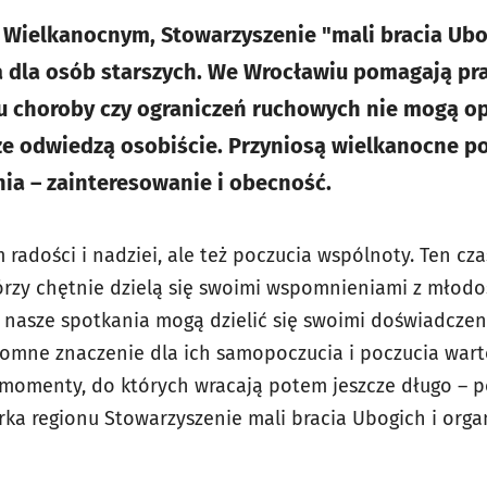
e Wielkanocnym, Stowarzyszenie "mali bracia Ubo
a dla osób starszych. We Wrocławiu pomagają pr
u choroby czy ograniczeń ruchowych nie mogą o
e odwiedzą osobiście. Przyniosą wielkanocne po
nia – zainteresowanie i obecność.
 radości i nadziei, ale też poczucia wspólnoty. Ten cza
órzy chętnie dzielą się swoimi wspomnieniami z młodoś
k nasze spotkania mogą dzielić się swoimi doświadcze
omne znaczenie dla ich samopoczucia i poczucia wart
momenty, do których wracają potem jeszcze długo – p
ka regionu Stowarzyszenie mali bracia Ubogich i organ