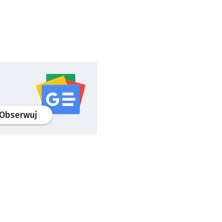
profil
google news
serwisu wroclaw.pl
Obserwuj