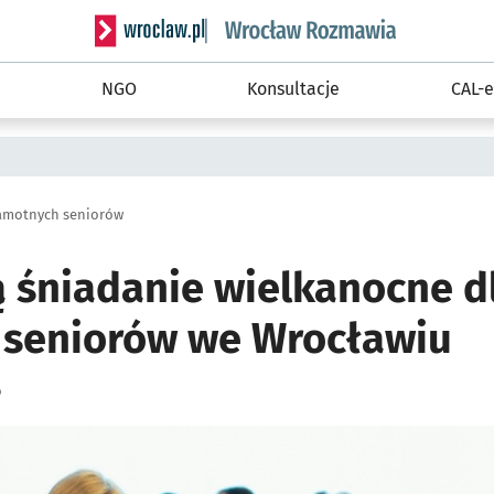
Serwis informacyjny wroclaw.pl podserwis: Rozm
NGO
Konsultacje
CAL-e
samotnych seniorów
ą śniadanie wielkanocne d
seniorów we Wrocławiu
o