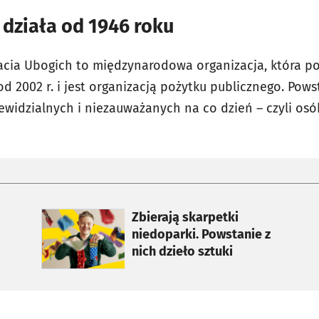
działa od 1946 roku
acia Ubogich to międzynarodowa organizacja, która po
 od 2002 r. i jest organizacją pożytku publicznego. Pow
iewidzialnych i niezauważanych na co dzień – czyli osó
otworzy się w nowej karcie
Zbierają skarpetki
niedoparki. Powstanie z
nich dzieło sztuki