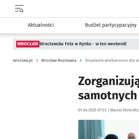
Menu główne portalu wroclaw.pl
Aktualności
Budżet partycypacyjny
WROCŁAW
Wrocławska Feta w Rynku - w ten weekend!
wroclaw.pl
Wrocław Rozmawia
Śniadanie wielkanocne dla 
Zorganizuj
samotnych 
Data publikacji:
Autor:
01.04.2025 07:55 |
Maciej Wołodk
Kliknij, aby powiększyć