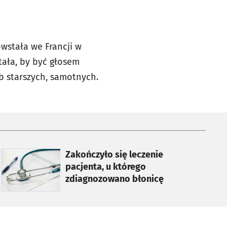
wstała we Francji w
stała, by być głosem
b starszych, samotnych.
otworzy się w nowej karcie
Zakończyło się leczenie
pacjenta, u którego
zdiagnozowano błonicę