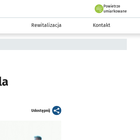
Powietrze
we Wrocławiu
awia
umiarkowane
Rewitalizacja
Kontakt
la
artykuł
Udostępnij