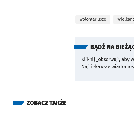
wolontariusze
Wielkan
BĄDŹ NA BIEŻĄ
Kliknij „obserwuj”, aby 
Najciekawsze wiadomośc
ZOBACZ TAKŻE