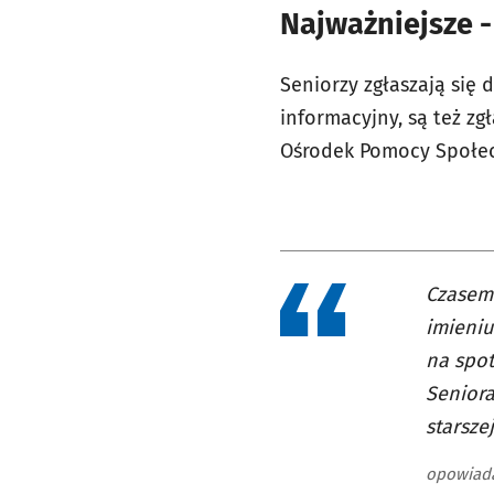
Najważniejsze 
Seniorzy zgłaszają się
informacyjny, są też zg
Ośrodek Pomocy Społecz
Czasem 
imieniu
na spot
Seniora
starsze
opowiada