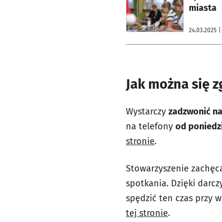
miasta
24.03.2025
|
Jak można się z
Wystarczy
zadzwonić na
na telefony
od poniedzi
stronie
.
Stowarzyszenie zachęca
spotkania. Dzięki darc
spędzić ten czas przy w
tej stronie
.