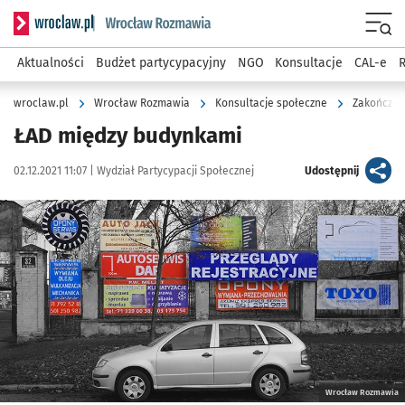
Serwis informacyjny wroclaw.pl podserwis: Rozmawia
Menu
Aktualności
Budżet partycypacyjny
NGO
Konsultacje
CAL-e
R
wroclaw.pl
Wrocław Rozmawia
Konsultacje społeczne
Zakończon
ŁAD między budynkami
Data publikacji:
Autor:
artykuł
02.12.2021 11:07 |
Wydział Partycypacji Społecznej
Udostępnij
Kliknij, aby powiększyć
Wrocław Rozmawia