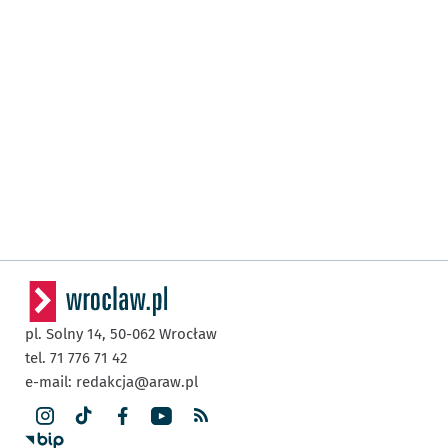
pl. Solny 14,
50-062
Wrocław
tel. 71 776 71 42
e-mail:
redakcja@araw.pl