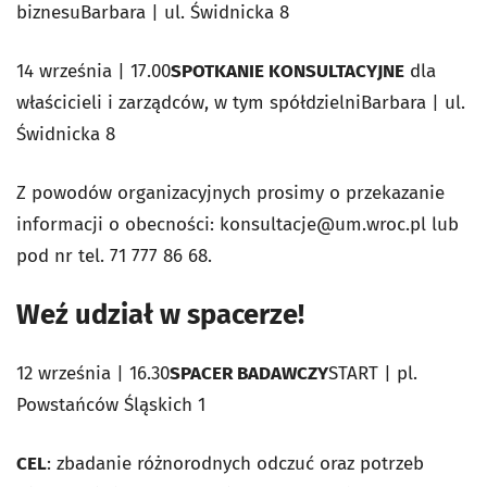
biznesuBarbara | ul. Świdnicka 8
14 września | 17.00
SPOTKANIE KONSULTACYJNE
dla
właścicieli i zarządców, w tym spółdzielniBarbara | ul.
Świdnicka 8
Z powodów organizacyjnych prosimy o przekazanie
informacji o obecności:
konsultacje@um.wroc.pl
lub
pod nr tel. 71 777 86 68.
Weź udział w spacerze!
12 września | 16.30
SPACER BADAWCZY
START | pl.
Powstańców Śląskich 1
CEL
: zbadanie różnorodnych odczuć oraz potrzeb