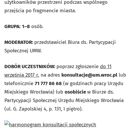
użytkowników przestrzeni podczas wspólnego
przejścia po fragmencie miasta.
GRUPA:
1–8
osób.
MODERATOR:
przedstawiciel Biura ds. Partycypacji
Społecznej UMW.
DOBÓR UCZESTNIKÓW:
poprzez zgłoszenie
do 11
września 2017 r.
na adres
konsultacje@um.wroc.pl
lub
telefonicznie
71 777 86 68
(w godzinach pracy Urzędu
Miejskiego Wrocławia) lub
osobiście
w Biurze ds.
Partycypacji Społecznej Urzędu Miejskiego Wrocławia
(ul. G. Zapolskiej 4, p. 131, I piętro).