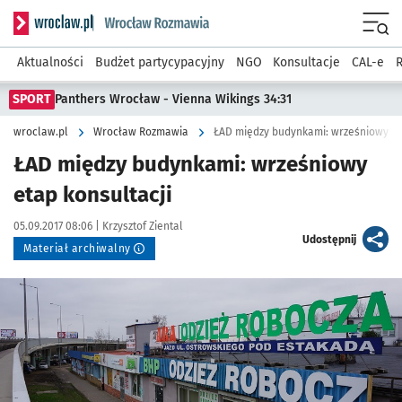
Serwis informacyjny wroclaw.pl podserwis: Rozmawia
Menu
Aktualności
Budżet partycypacyjny
NGO
Konsultacje
CAL-e
R
SPORT
Panthers Wrocław - Vienna Wikings 34:31
wroclaw.pl
Wrocław Rozmawia
ŁAD między budynkami: wrześniowy et
ŁAD między budynkami: wrześniowy
etap konsultacji
Data publikacji:
Autor:
05.09.2017 08:06 |
Krzysztof Ziental
artykuł
Udostępnij
Materiał archiwalny
Kliknij, aby powiększyć