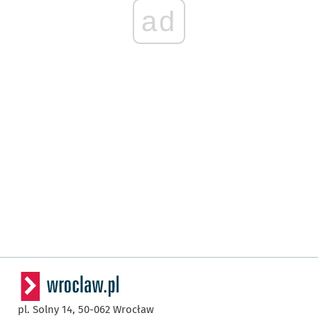
ad
pl. Solny 14,
50-062
Wrocław