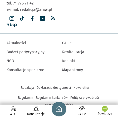
tel. 71 776 71 42
e-mail:
redakcja@araw.pl
Aktualności
CAL-e
Budżet partycypacyjny
Rewitalizacja
NGO
Kontakt
Konsultacje społeczne
Mapa strony
Inne informacje
Redakcja
Deklaracja dostępności
Newsletter
Regulamin
Regulamin konkursów
Polityka prywatności
Strona główna - wroclaw.pl
Ustawienia cookies
Powietrze
WBO
Konsultacje
CAL-e
© Copyright 2005-2026, ARAW S.A., Gmina Wrocław