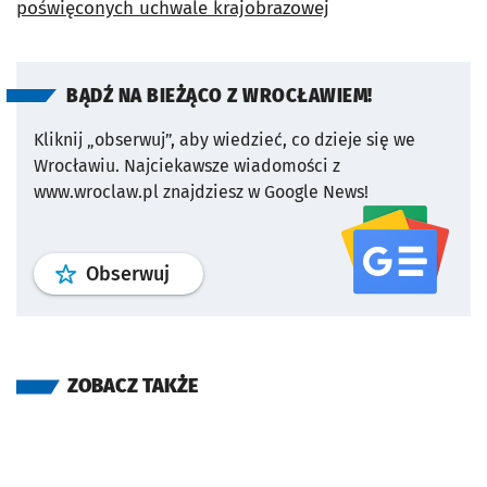
BĄDŹ NA BIEŻĄCO Z WROCŁAWIEM!
Kliknij „obserwuj”, aby wiedzieć, co dzieje się we
Wrocławiu.
Najciekawsze wiadomości z
www.wroclaw.pl znajdziesz w Google News!
profil
google news
serwisu wroclaw
Obserwuj
ZOBACZ TAKŻE