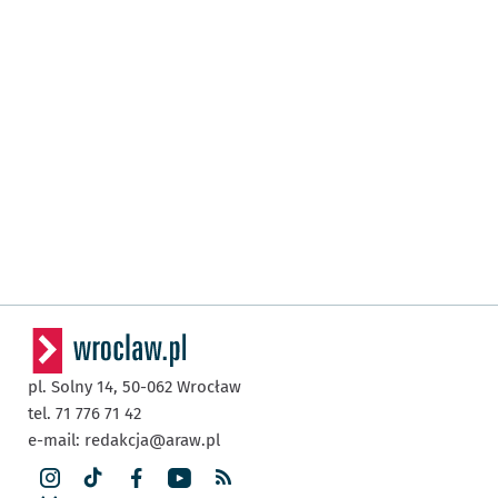
pl. Solny 14,
50-062
Wrocław
tel. 71 776 71 42
e-mail:
redakcja@araw.pl