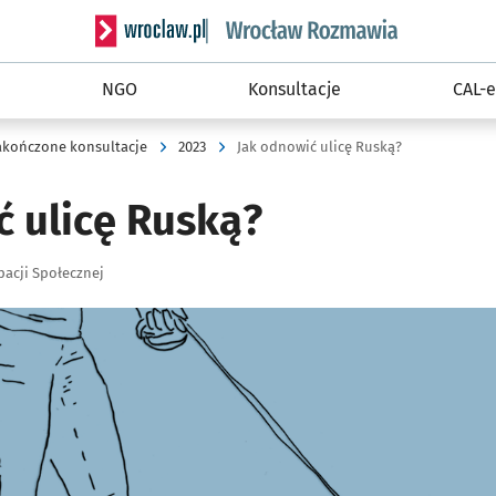
Serwis informacyjny wroclaw.pl podserwis: Rozm
NGO
Konsultacje
CAL-e
akończone konsultacje
2023
Jak odnowić ulicę Ruską?
ć ulicę Ruską?
pacji Społecznej