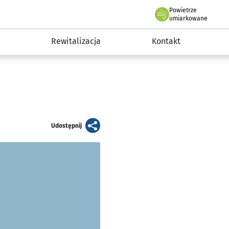
Powietrze
we Wrocławiu
awia
umiarkowane
Rewitalizacja
Kontakt
artykuł
Udostępnij