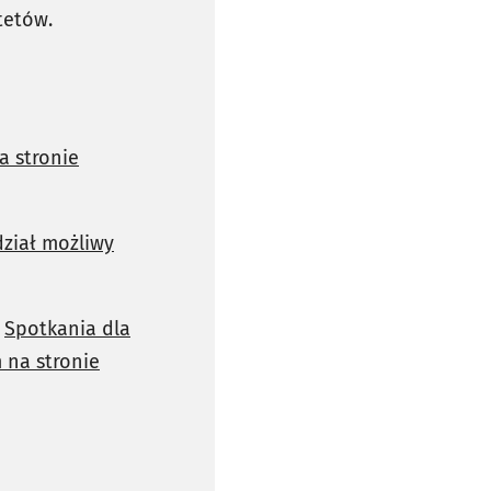
tetów.
a stronie
ział możliwy
|
Spotkania dla
 na stronie