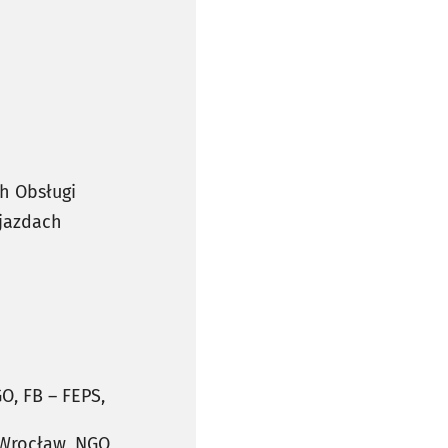
h Obsługi
ojazdach
O, FB – FEPS,
 Wrocław, NGO