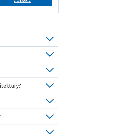
Zobacz
itektury?
?