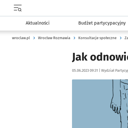
Menu główne portalu wroclaw.pl
Aktualności
Budżet partycypacyjny
wroclaw.pl
Wrocław Rozmawia
Konsultacje społeczne
Z
Jak odnowi
Data publikacji:
Autor:
05.06.2023 09:31 |
Wydział Partycy
Kliknij, aby powiększyć