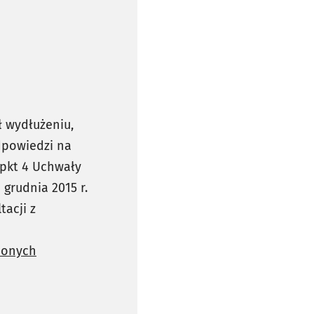
ł wydłużeniu,
dpowiedzi na
 pkt 4 Uchwały
 grudnia 2015 r.
tacji z
nionych