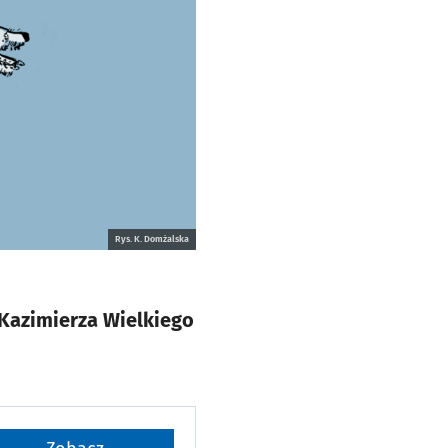
Rys. K. Domżalska
 Kazimierza Wielkiego