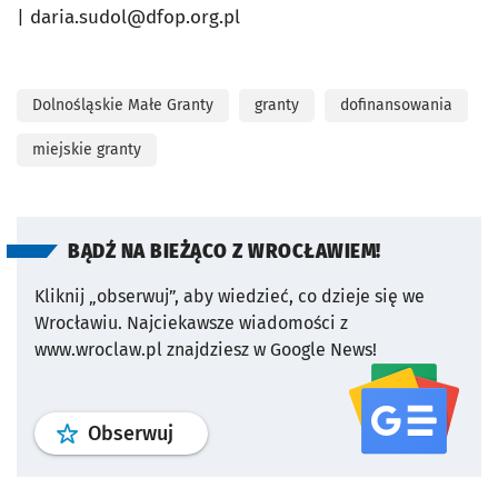
|
daria.sudol@dfop.org.pl
Dolnośląskie Małe Granty
granty
dofinansowania
miejskie granty
BĄDŹ NA BIEŻĄCO Z WROCŁAWIEM!
Kliknij „obserwuj”, aby wiedzieć, co dzieje się we
Wrocławiu.
Najciekawsze wiadomości z
www.wroclaw.pl znajdziesz w Google News!
profil
google news
serwisu wroclaw
Obserwuj