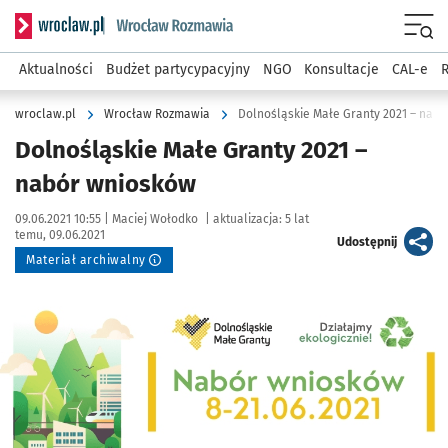
Serwis informacyjny wroclaw.pl podserwis: Rozmawia
Menu
Aktualności
Budżet partycypacyjny
NGO
Konsultacje
CAL-e
R
wroclaw.pl
Wrocław Rozmawia
Dolnośląskie Małe Granty 2021 – nab
Dolnośląskie Małe Granty 2021 –
nabór wniosków
Data publikacji:
Autor:
09.06.2021 10:55 |
Maciej Wołodko
|
aktualizacja:
5 lat
temu, 09.06.2021
artykuł
Udostępnij
Materiał archiwalny
Kliknij, aby powiększyć