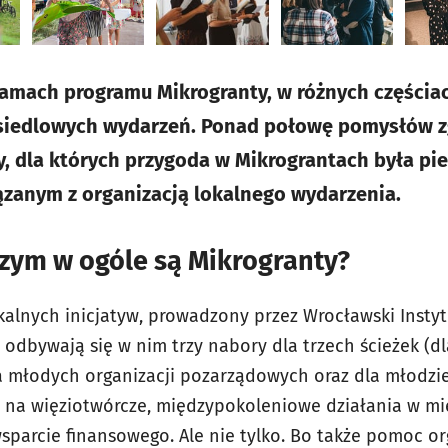
amach programu Mikrogranty, w różnych częścia
osiedlowych wydarzeń. Ponad połowę pomysłów zg
, dla których przygoda w Mikrograntach była p
zanym z organizacją lokalnego wydarzenia.
czym w ogóle są Mikrogranty?
kalnych inicjatyw, prowadzony przez Wrocławski Instyt
odbywają się w nim trzy nabory dla trzech ścieżek (dl
a młodych organizacji pozarządowych oraz dla młodzi
 na więziotwórcze, międzypokoleniowe działania w mi
sparcie finansowego. Ale nie tylko. Bo także pomoc or