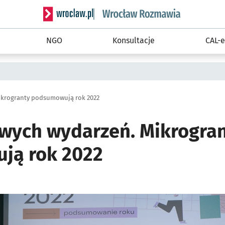
Serwis informacyjny wroclaw.pl podserwis: Rozm
NGO
Konsultacje
CAL-e
ikrogranty podsumowują rok 2022
owych wydarzeń. Mikrogra
ją rok 2022
ię