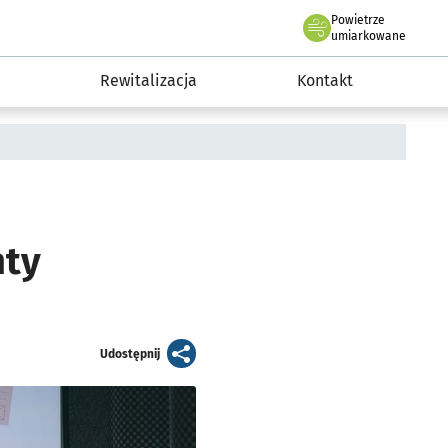
Powietrze
we Wrocławiu
awia
umiarkowane
Rewitalizacja
Kontakt
nty
artykuł
Udostępnij