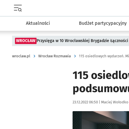
Menu główne portalu wroclaw.pl
Aktualności
Budżet partycypacyjny
WROCŁAW
Przysięga w 10 Wrocławskiej Brygadzie Łączności
wroclaw.pl
Wrocław Rozmawia
115 osiedlowych wydarzeń. M
115 osiedl
podsumowu
Data publikacji:
Autor:
23.12.2022 06:50 |
Maciej Wołodko
Kliknij, aby zobaczyć galer