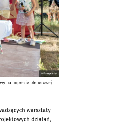
Mikrogranty
awy na imprezie plenerowej
owadzących warsztaty
projektowych działań,