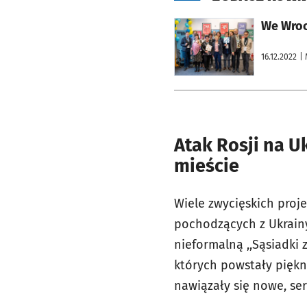
otworzy się w nowej karcie
16.12.2022
|
Atak Rosji na U
mieście
Wiele zwycięskich pro
pochodzących z Ukrain
nieformalną ,,Sąsiadki 
których powstały piękn
nawiązały się nowe, se