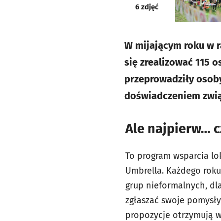
galeria
6
zdjęć
W mijającym roku w r
się zrealizować 115 
przeprowadziły osoby
doświadczeniem zwią
Ale najpierw… 
To program wsparcia lo
Umbrella. Każdego roku 
grup nieformalnych, dl
zgłaszać swoje pomysły
propozycje otrzymują w