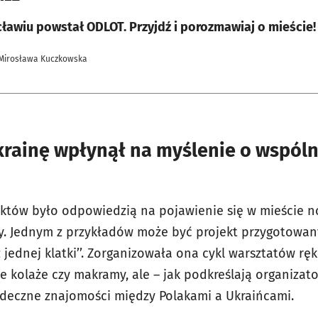
We Wrocławiu powstał ODLOT. Przyjdź i porozmawiaj o mieście!
 Mirosława Kuczkowska
krainę wpłynął na myślenie o wspól
jektów było odpowiedzią na pojawienie się w mieście
y. Jednym z przykładów może być projekt przygotowan
z jednej klatki’’. Zorganizowała ona cykl warsztatów rę
e kolaże czy makramy, ale – jak podkreślają organizat
rdeczne znajomości między Polakami a Ukraińcami.