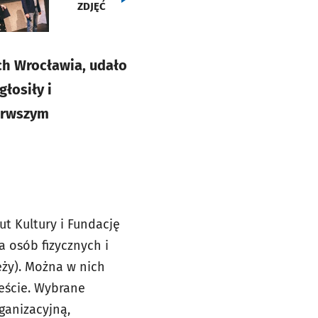
ZDJĘĆ
ch Wrocławia, udało
łosiły i
ierwszym
ut Kultury i Fundację
a osób fizycznych i
eży). Można w nich
eście. Wybrane
ganizacyjną,