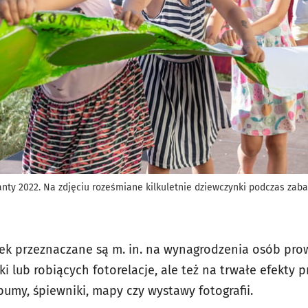
nty 2022. Na zdjęciu roześmiane kilkuletnie dziewczynki podczas zab
żek przeznaczane są m. in. na wynagrodzenia osób pr
iki lub robiących fotorelacje, ale też na trwałe efekty 
lbumy, śpiewniki, mapy czy wystawy fotografii.