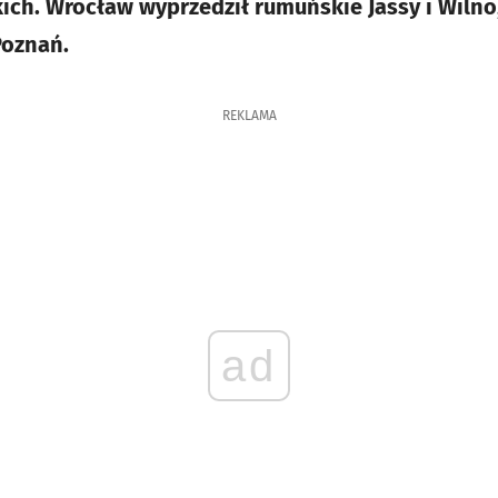
kich. Wrocław wyprzedził rumuńskie Jassy i Wilno
Poznań.
REKLAMA
ad