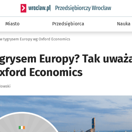
Serwis informacyjny wroclaw.pl podserwis: Strategi
Miasto
Przedsiębiorca
Nauka
w tygrysem Europy wg Oxford Economics
grysem Europy? Tak uważ
Oxford Economics
łowski