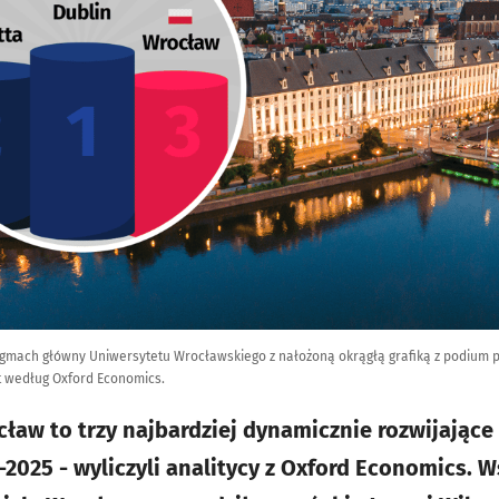
 gmach główny Uniwersytetu Wrocławskiego z nałożoną okrągłą grafiką z podium p
t według Oxford Economics.
ocław to trzy najbardziej dynamicznie rozwijające
-2025 - wyliczyli analitycy z Oxford Economics.