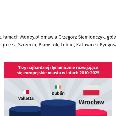
a łamach Money.pl
omawia Grzegorz Siemionczyk, główn
siątce są Szczecin, Białystok, Lublin, Katowice i Bydgos