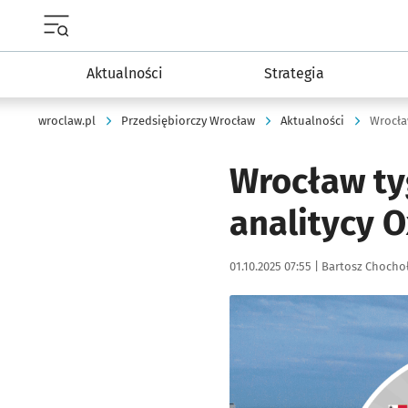
Menu główne portalu wroclaw.pl
Aktualności
Strategia
wroclaw.pl
Przedsiębiorczy Wrocław
Aktualności
Wrocła
Wrocław ty
analitycy 
Data publikacji:
Autor:
01.10.2025 07:55 |
Bartosz Chocho
Kliknij, aby powiększyć