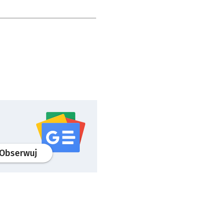
profil
google news
serwisu wroclaw.pl
Obserwuj