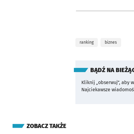
ranking
biznes
BĄDŹ NA BIEŻĄ
Kliknij „obserwuj”, aby 
Najciekawsze wiadomośc
ZOBACZ TAKŻE