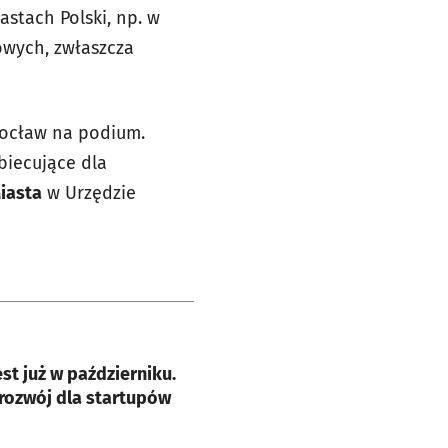
astach Polski, np. w
owych, zwłaszcza
rocław na podium.
biecujące dla
iasta
w Urzędzie
e
st już w październiku.
rozwój dla startupów