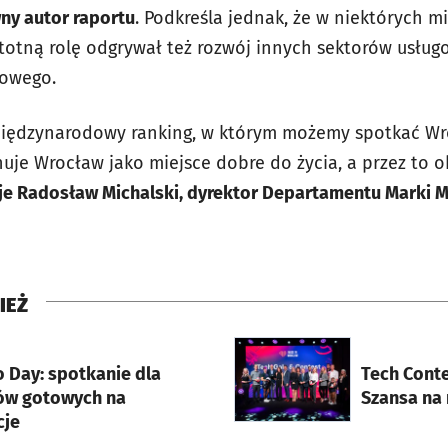
ny autor raportu
. Podkreśla jednak, że w niektórych mi
stotną rolę odgrywał też rozwój innych sektorów usług
owego.
y międzynarodowy ranking, w którym możemy spotkać W
uje Wrocław jako miejsce dobre do życia, a przez to o
e Radosław Michalski, dyrektor Departamentu Marki M
IEŻ
rcie
otworzy się w nowej karci
 Day: spotkanie dla
Tech Conte
ów gotowych na
Szansa na 
cje