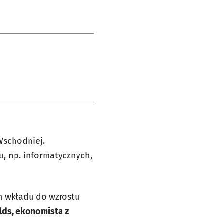
Wschodniej.
u, np. informatycznych,
m wkładu do wzrostu
lds, ekonomista z