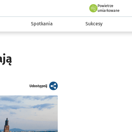
Powietrze
we Wrocławiu
a rozwoju przedsiębiorczości miasta Wrocławia
umiarkowane
Spotkania
Sukcesy
ają
artykuł
Udostępnij