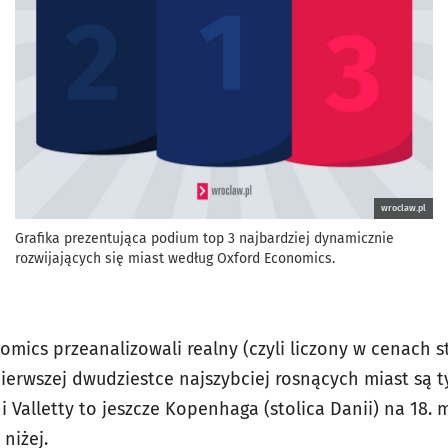
wroclaw.pl
Grafika prezentująca podium top 3 najbardziej dynamicznie
rozwijających się miast według Oxford Economics.
omics przeanalizowali realny (czyli liczony w cenach s
ierwszej dwudziestce najszybciej rosnących miast są t
i Valletty to jeszcze Kopenhaga (stolica Danii) na 18.
niżej.