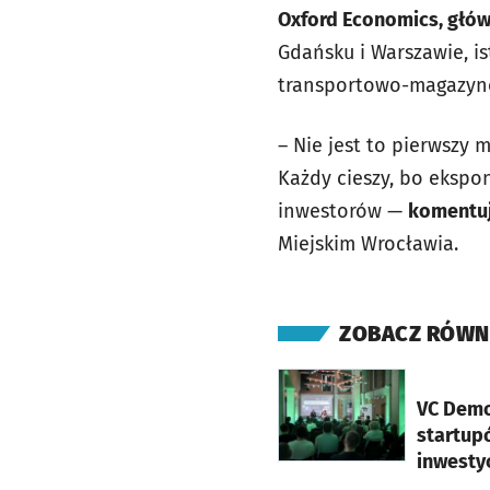
Oxford Economics, głów
Gdańsku i Warszawie, i
transportowo-magazyn
– Nie jest to pierwsz
Każdy cieszy, bo ekspon
inwestorów —
komentuj
Miejskim Wrocławia.
ZOBACZ RÓWN
otworzy się w nowej ka
VC Demo
startup
inwesty