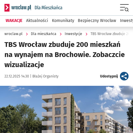
Serwis informacyjny wroclaw.pl podserwis: Dla mieszkańca
Menu
WAKACJE
Aktualności
Komunikaty
Bezpieczny Wrocław
Inwest
wroclaw.pl
Dla mieszkańca
Inwestycje
TBS Wrocław zbuduje 200
TBS Wrocław zbuduje 200 mieszkań
na wynajem na Brochowie. Zobaczcie
wizualizacje
Data publikacji:
Autor:
artykuł
22.12.2025 14:30 |
Błażej Organisty
Udostępnij
Kliknij, aby zobaczyć galerię
Kliknij, aby powiększyć