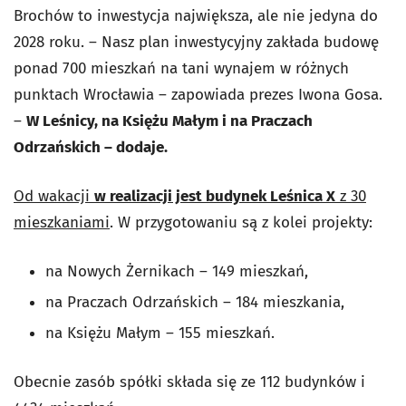
Brochów to inwestycja największa, ale nie jedyna do
2028 roku. – Nasz plan inwestycyjny zakłada budowę
ponad 700 mieszkań na tani wynajem w różnych
punktach Wrocławia – zapowiada prezes Iwona Gosa.
–
W Leśnicy, na Księżu Małym i na Praczach
Odrzańskich – dodaje.
Od wakacji
w realizacji jest budynek Leśnica X
z 30
mieszkaniami
. W przygotowaniu są z kolei projekty:
na Nowych Żernikach – 149 mieszkań,
na Praczach Odrzańskich – 184 mieszkania,
na Księżu Małym – 155 mieszkań.
Obecnie zasób spółki składa się ze 112 budynków i