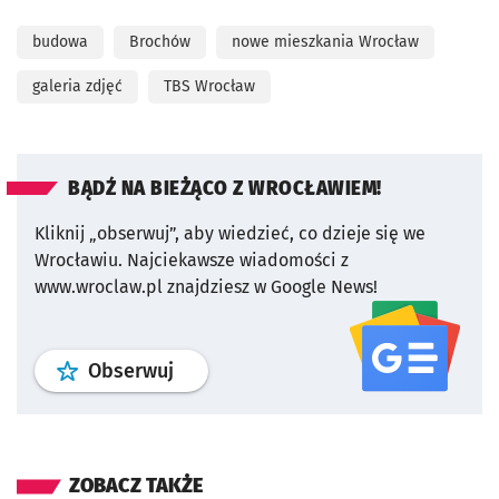
budowa
Brochów
nowe mieszkania Wrocław
galeria zdjęć
TBS Wrocław
BĄDŹ NA BIEŻĄCO Z WROCŁAWIEM!
Kliknij „obserwuj”, aby wiedzieć, co dzieje się we
Wrocławiu.
Najciekawsze wiadomości z
www.wroclaw.pl znajdziesz w Google News!
profil
google news
serwisu wroclaw
Obserwuj
ZOBACZ TAKŻE