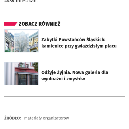
4434 mieszkań.
ZOBACZ RÓWNIEŻ
otworzy się w nowej karcie
Zabytki Powstańców Śląskich:
kamienice przy gwiaździstym placu
otworzy się w nowej karcie
Odżyje Żyjnia. Nowa galeria dla
wyobraźni i zmysłów
ŹRÓDŁO:
materiały organizatorów