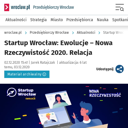
Serwis informacyjny wroclaw.pl podserwis: Strategia rozwo
Menu
Aktualności
Strategia
Miasto
Przedsiębiorca
Nauka
Spotkan
wroclaw.pl
Przedsiębiorczy Wrocław
Aktualności
Startup Wrocław
Startup Wrocław: Ewolucje – Nowa
Rzeczywistość 2020. Relacja
Data publikacji:
Autor:
02.12.2020 15:41 |
Jarek Ratajczak
|
aktualizacja:
6 lat
temu, 03.12.2020
artykuł
Udostępnij
Materiał archiwalny
Kliknij, aby powiększyć