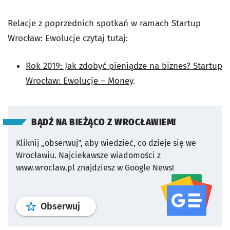
Relacje z poprzednich spotkań w ramach Startup
Wrocław: Ewolucje czytaj tutaj:
Rok 2019: Jak zdobyć pieniądze na biznes? Startup
Wrocław: Ewolucje – Money
.
BĄDŹ NA BIEŻĄCO Z WROCŁAWIEM!
Kliknij „obserwuj”, aby wiedzieć, co dzieje się we
Wrocławiu.
Najciekawsze wiadomości z
www.wroclaw.pl znajdziesz w Google News!
profil
google news
serwisu wroclaw
Obserwuj