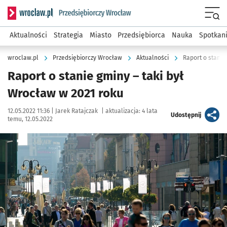
Serwis informacyjny wroclaw.pl podserwis: Strategia rozwo
Menu
Aktualności
Strategia
Miasto
Przedsiębiorca
Nauka
Spotkan
wroclaw.pl
Przedsiębiorczy Wrocław
Aktualności
Raport o stanie
Raport o stanie gminy – taki był
Wrocław w 2021 roku
Data publikacji:
Autor:
12.05.2022 11:36 |
Jarek Ratajczak
|
aktualizacja:
4 lata
artykuł
Udostępnij
temu, 12.05.2022
Kliknij, aby powiększyć