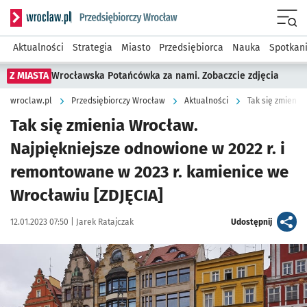
Serwis informacyjny wroclaw.pl podserwis: Strategia rozwo
Menu
Aktualności
Strategia
Miasto
Przedsiębiorca
Nauka
Spotkan
Z MIASTA
Wrocławska Potańcówka za nami. Zobaczcie zdjęcia
wroclaw.pl
Przedsiębiorczy Wrocław
Aktualności
Tak się zmienia Wrocław.
Najpiękniejsze odnowione w 2022 r. i
remontowane w 2023 r. kamienice we
Wrocławiu [ZDJĘCIA]
Data publikacji:
Autor:
artykuł
12.01.2023 07:50 |
Jarek Ratajczak
Udostępnij
Kliknij, aby zobaczyć galerię