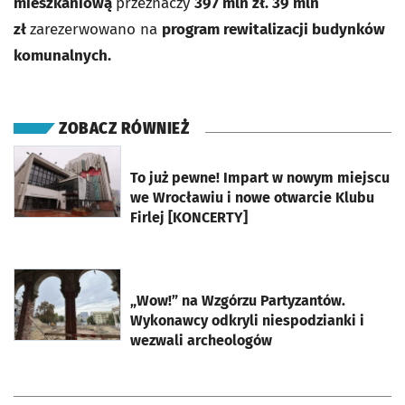
mieszkaniową
przeznaczy
397 mln zł
.
39 mln
zł
zarezerwowano na
program rewitalizacji budynków
komunalnych
.
ZOBACZ RÓWNIEŻ
otworzy się w nowej karcie
To już pewne! Impart w nowym miejscu
we Wrocławiu i nowe otwarcie Klubu
Firlej [KONCERTY]
otworzy się w nowej karcie
„Wow!” na Wzgórzu Partyzantów.
Wykonawcy odkryli niespodzianki i
wezwali archeologów