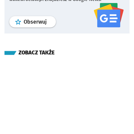
profil
google news
serwisu wroclaw
Obserwuj
ZOBACZ TAKŻE