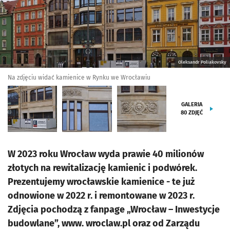
Oleksandr Poliakovsky
Na zdjęciu widać kamienice w Rynku we Wrocławiu
GALERIA
80
ZDJĘĆ
W 2023 roku Wrocław wyda prawie 40 milionów
złotych na rewitalizację kamienic i podwórek.
Prezentujemy wrocławskie kamienice - te już
odnowione w 2022 r. i remontowane w 2023 r.
Zdjęcia pochodzą z fanpage „Wrocław – Inwestycje
budowlane”, www. wroclaw.pl oraz od Zarządu