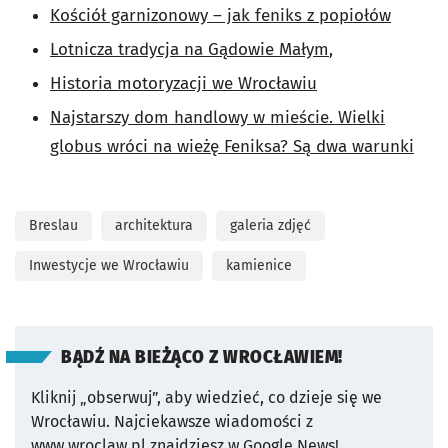
Kościół garnizonowy – jak feniks z popiołów
Lotnicza tradycja na Gądowie Małym
,
Historia motoryzacji we Wrocławiu
Najstarszy dom handlowy w mieście. Wielki
globus wróci na wieżę Feniksa? Są dwa warunki
Breslau
architektura
galeria zdjęć
Inwestycje we Wrocławiu
kamienice
BĄDŹ NA BIEŻĄCO Z WROCŁAWIEM!
Kliknij „obserwuj”, aby wiedzieć, co dzieje się we
Wrocławiu.
Najciekawsze wiadomości z
www.wroclaw.pl znajdziesz w Google News!