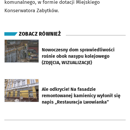
komunalnego, w formie dotacji Miejskiego
Konserwatora Zabytków.
ZOBACZ RÓWNIEŻ
otworzy się w nowej karcie
Nowoczesny dom sprawiedliwości
rośnie obok nasypu kolejowego
(ZDJĘCIA, WIZUALIZACJE)
otworzy się w nowej karcie
Ale odkrycie! Na fasadzie
remontowanej kamienicy wyłonił się
napis „Restauracja Lwowianka”