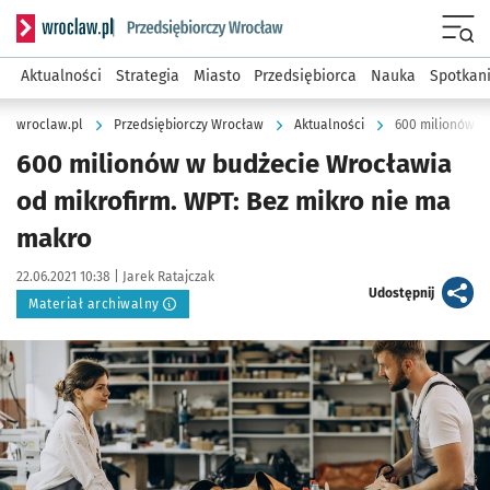
Serwis informacyjny wroclaw.pl podserwis: Strategia rozwo
Menu
Aktualności
Strategia
Miasto
Przedsiębiorca
Nauka
Spotkan
wroclaw.pl
Przedsiębiorczy Wrocław
Aktualności
600 milionów w
600 milionów w budżecie Wrocławia
od mikrofirm. WPT: Bez mikro nie ma
makro
Data publikacji:
Autor:
22.06.2021 10:38 |
Jarek Ratajczak
artykuł
Udostępnij
Materiał archiwalny
Kliknij, aby powiększyć