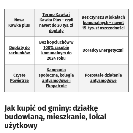
Termo Kawka i
Bez czynszu w lokalach
Nowa
Kawka Plus – czyli
komunalnych – nawet
Kawka plus
nawet do 20 tys. zł
15 tys. zł oszczędności
dopłaty
Bez kopciuchów w
Dopłaty do
100% zasobie
Doradcy Energetyczni
rachunków
komunalnym do
2024 roku
Kampania
Czyste
społeczna, kolegia
Pozostałe działania
Powietrze
antysmogowe i
antysmogowe
Ekopatrole
Jak kupić od gminy: działkę
budowlaną, mieszkanie, lokal
użytkowy