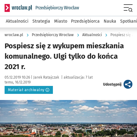
Serwis informacyjny wroclaw.pl podserwis: Strategia rozwo
Menu
Aktualności
Strategia
Miasto
Przedsiębiorca
Nauka
Spotkan
wroclaw.pl
Przedsiębiorczy Wrocław
Aktualności
Pospiesz się z 
Pospiesz się z wykupem mieszkania
komunalnego. Ulgi tylko do końca
2021 r.
Data publikacji:
Autor:
05.12.2019 10:26 |
Jarek Ratajczak
|
aktualizacja:
7 lat
temu, 16.12.2019
artykuł
Udostępnij
Materiał archiwalny
Kliknij, aby powiększyć