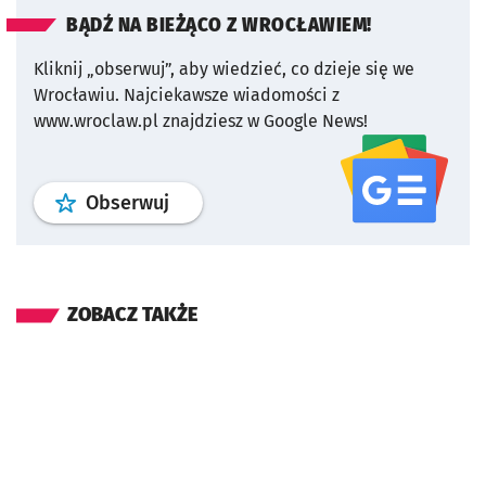
BĄDŹ NA BIEŻĄCO Z WROCŁAWIEM!
Kliknij „obserwuj”, aby wiedzieć, co dzieje się we
Wrocławiu.
Najciekawsze wiadomości z
www.wroclaw.pl znajdziesz w Google News!
profil
google news
serwisu wroclaw
Obserwuj
ZOBACZ TAKŻE