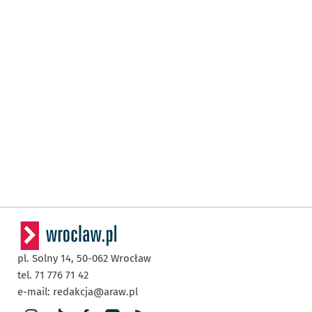
pl. Solny 14,
50-062
Wrocław
tel. 71 776 71 42
e-mail:
redakcja@araw.pl