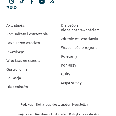
Aktualności
Dla osób z
niepełnosprawnościami
Komunikaty i ostrzeżenia
Zdrowie we Wrocławiu
Bezpieczny Wrocław
Wiadomości z regionu
Inwestycje
Polecamy
Wrocławskie osiedla
Konkursy
Gastronomia
Quizy
Edukacja
Mapa strony
Dla seniorów
Inne informacje
Redakcja
Deklaracja dostępności
Newsletter
Regulamin
Regulamin konkursów
Polityka prywatności