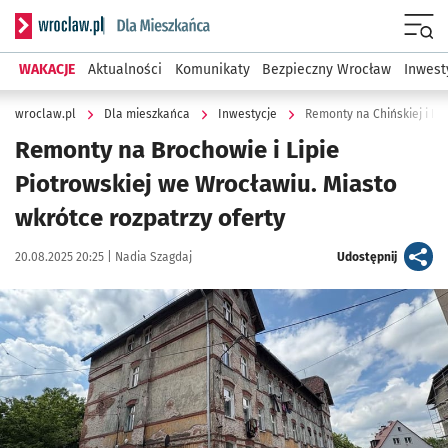
Serwis informacyjny wroclaw.pl podserwis: Dla mieszkańca
Menu
WAKACJE
Aktualności
Komunikaty
Bezpieczny Wrocław
Inwest
wroclaw.pl
Dla mieszkańca
Inwestycje
Remonty na Chińskiej i Pe
Remonty na Brochowie i Lipie
Piotrowskiej we Wrocławiu. Miasto
wkrótce rozpatrzy oferty
Data publikacji:
Autor:
artykuł
20.08.2025 20:25 |
Nadia Szagdaj
Udostępnij
Kliknij, aby powiększyć