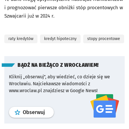
i prognozować pierwsze obniżki stóp procentowych w
Szwajcarii już w 2024 r.
raty kredytów
kredyt hipoteczny
stopy procentowe
BĄDŹ NA BIEŻĄCO Z WROCŁAWIEM!
Kliknij „obserwuj”, aby wiedzieć, co dzieje się we
Wrocławiu.
Najciekawsze wiadomości z
www.wroclaw.pl znajdziesz w Google News!
profil
google news
serwisu wroclaw
Obserwuj