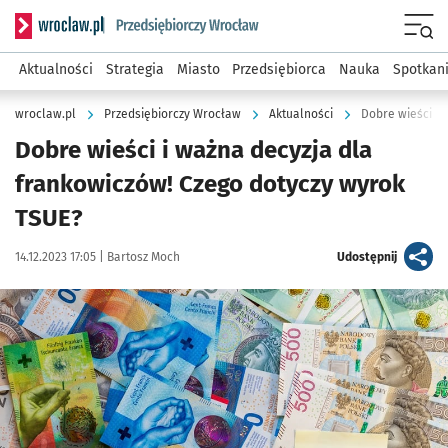
Serwis informacyjny wroclaw.pl podserwis: Strategia rozwo
Menu
Aktualności
Strategia
Miasto
Przedsiębiorca
Nauka
Spotkan
wroclaw.pl
Przedsiębiorczy Wrocław
Aktualności
Dobre wieści i 
Dobre wieści i ważna decyzja dla
frankowiczów! Czego dotyczy wyrok
TSUE?
Data publikacji:
Autor:
artykuł
14.12.2023 17:05 |
Bartosz Moch
Udostępnij
Kliknij, aby powiększyć