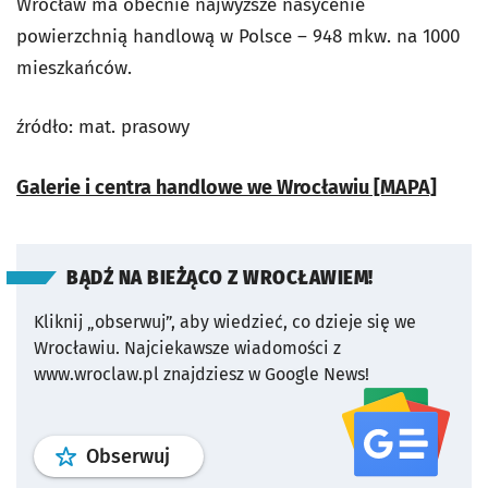
Wrocław ma obecnie najwyższe nasycenie
powierzchnią handlową w Polsce – 948 mkw. na 1000
mieszkańców.
źródło: mat. prasowy
Galerie i centra handlowe we Wrocławiu [MAPA]
BĄDŹ NA BIEŻĄCO Z WROCŁAWIEM!
Kliknij „obserwuj”, aby wiedzieć, co dzieje się we
Wrocławiu.
Najciekawsze wiadomości z
www.wroclaw.pl znajdziesz w Google News!
profil
google news
serwisu wroclaw
Obserwuj