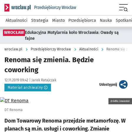
Serwis informacyjny wroclaw.pl podserwis: Strategia rozwo
Menu
Aktualności
Strategia
Miasto
Przedsiębiorca
Nauka
Spotkan
WROCŁAW
Edukacyjna Motylarnia koło Wrocławia: Owady są
fajne
wroclaw.pl
Przedsiębiorczy Wrocław
Aktualności
Renoma się zmi
Renoma się zmienia. Będzie
coworking
Data publikacji:
Autor:
12.11.2019 09:42 |
Jarek Ratajczak
artykuł
Udostępnij
Materiał archiwalny
Kliknij, aby powiększyć
źródło: inwestor
DT Renoma
Dom Towarowy Renoma przejdzie metamorfozę. W
planach są m.in. usługi i coworking. Zmianie