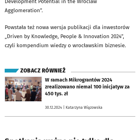
Development Potential in the Wroclaw
Agglomeration”.
Powstała też nowa wersja publikacji dla inwestorów
„Driven by Knowledge, People & Innovation 2024”,
czyli kompendium wiedzy o wrocławskim biznesie.
ZOBACZ RÓWNIEŻ
otworzy się w nowej karcie
W ramach Mikrograntów 2024
zrealizowano niemal 100 inicjatyw za
450 tys. zł
30.12.2024
| Katarzyna Wiązowska