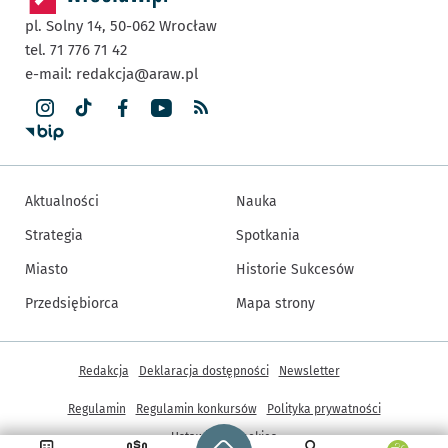
pl. Solny 14,
50-062
Wrocław
tel. 71 776 71 42
e-mail:
redakcja@araw.pl
Aktualności
Nauka
Strategia
Spotkania
Miasto
Historie Sukcesów
Przedsiębiorca
Mapa strony
Inne informacje
Redakcja
Deklaracja dostępności
Newsletter
Regulamin
Regulamin konkursów
Polityka prywatności
Strona główna - wroclaw.pl
Ustawienia cookies