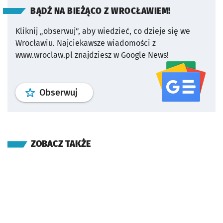
BĄDŹ NA BIEŻĄCO Z WROCŁAWIEM!
Kliknij „obserwuj”, aby wiedzieć, co dzieje się we
Wrocławiu.
Najciekawsze wiadomości z
www.wroclaw.pl znajdziesz w Google News!
profil
google news
serwisu wroclaw
Obserwuj
ZOBACZ TAKŻE