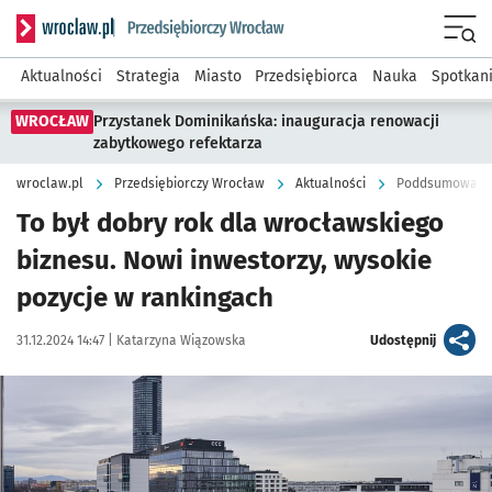
Serwis informacyjny wroclaw.pl podserwis: Strategia rozwo
Menu
Aktualności
Strategia
Miasto
Przedsiębiorca
Nauka
Spotkan
WROCŁAW
Przystanek Dominikańska: inauguracja renowacji
zabytkowego refektarza
wroclaw.pl
Przedsiębiorczy Wrocław
Aktualności
Poddsumowanie
To był dobry rok dla wrocławskiego
biznesu. Nowi inwestorzy, wysokie
pozycje w rankingach
Data publikacji:
Autor:
artykuł
31.12.2024 14:47 |
Katarzyna Wiązowska
Udostępnij
Kliknij, aby powiększyć