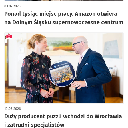
03.07.2026
Ponad tysiąc miejsc pracy. Amazon otwiera
na Dolnym Śląsku supernowoczesne centrum
artykuł z galerią zdjęć
19.06.2026
Duży producent puzzli wchodzi do Wrocławia
i zatrudni specjalistów