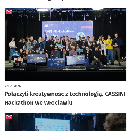
artykuł z galerią zdjęć
27.04.2026
Połączyli kreatywność z technologią. CASSINI
Hackathon we Wrocławiu