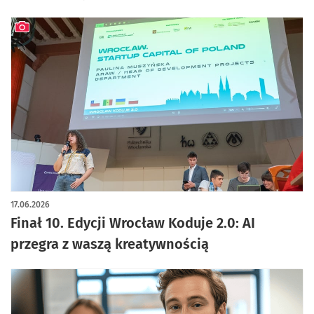
artykuł z galerią zdjęć
17.06.2026
Finał 10. Edycji Wrocław Koduje 2.0: AI
przegra z waszą kreatywnością