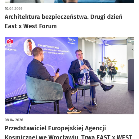
artykuł z galerią zdjęć
10.04.2026
Architektura bezpieczeństwa. Drugi dzień
East x West Forum
artykuł z galerią zdjęć
08.04.2026
Przedstawiciel Europejskiej Agencji
Kosmicznej we Wrocławiu. Trwa EAST x WEST