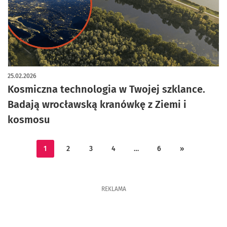
25.02.2026
Kosmiczna technologia w Twojej szklance.
Badają wrocławską kranówkę z Ziemi i
kosmosu
1
2
3
4
…
6
»
REKLAMA