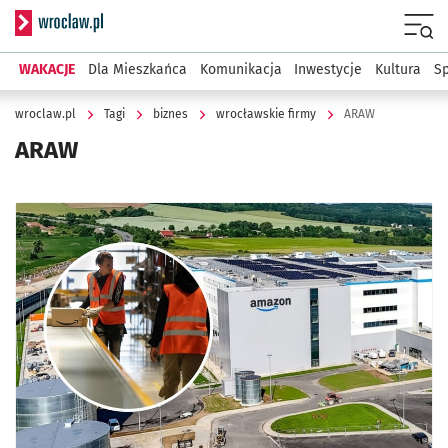
Serwis informacyjny wroclaw.pl
Menu
WAKACJE
Dla Mieszkańca
Komunikacja
Inwestycje
Kultura
Sp
wroclaw.pl
Tagi
biznes
wrocławskie firmy
ARAW
ARAW