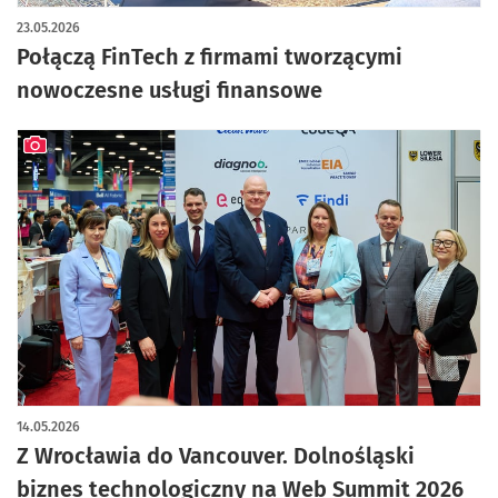
23.05.2026
Połączą FinTech z firmami tworzącymi
nowoczesne usługi finansowe
artykuł z galerią zdjęć
14.05.2026
Z Wrocławia do Vancouver. Dolnośląski
biznes technologiczny na Web Summit 2026