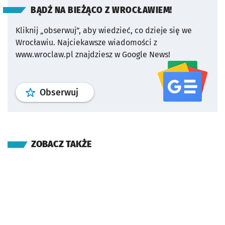
BĄDŹ NA BIEŻĄCO Z WROCŁAWIEM!
Kliknij „obserwuj”, aby wiedzieć, co dzieje się we
Wrocławiu.
Najciekawsze wiadomości z
www.wroclaw.pl znajdziesz w Google News!
profil
google news
serwisu wroclaw
Obserwuj
ZOBACZ TAKŻE