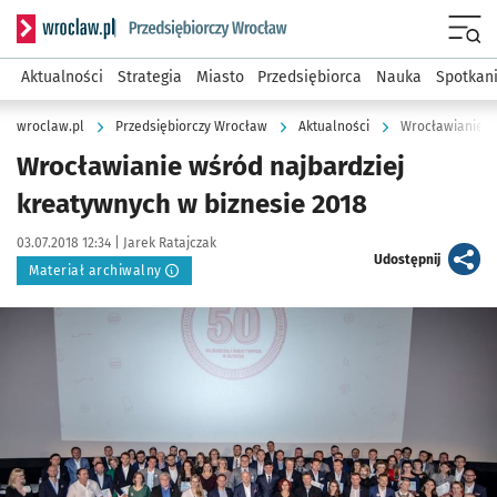
Serwis informacyjny wroclaw.pl podserwis: Strategia rozwo
Menu
Aktualności
Strategia
Miasto
Przedsiębiorca
Nauka
Spotkan
wroclaw.pl
Przedsiębiorczy Wrocław
Aktualności
Wrocławianie w
Wrocławianie wśród najbardziej
kreatywnych w biznesie 2018
Data publikacji:
Autor:
03.07.2018 12:34 |
Jarek Ratajczak
artykuł
Udostępnij
Materiał archiwalny
Kliknij, aby powiększyć