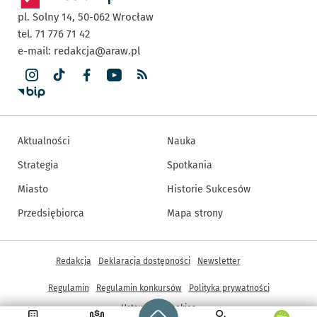
pl. Solny 14,
50-062
Wrocław
tel. 71 776 71 42
e-mail:
redakcja@araw.pl
Aktualności
Nauka
Strategia
Spotkania
Miasto
Historie Sukcesów
Przedsiębiorca
Mapa strony
Inne informacje
Redakcja
Deklaracja dostępności
Newsletter
Regulamin
Regulamin konkursów
Polityka prywatności
Strona główna - wroclaw.pl
Ustawienia cookies