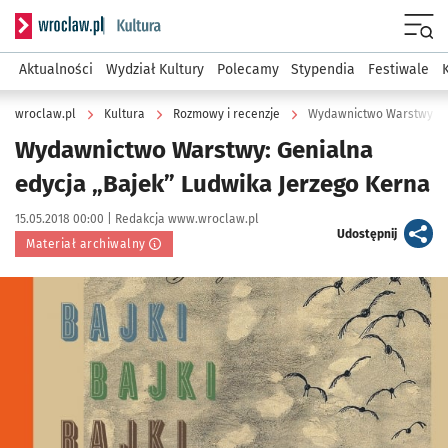
Serwis informacyjny wroclaw.pl podserwis: Kultura
Menu
Aktualności
Wydział Kultury
Polecamy
Stypendia
Festiwale
wroclaw.pl
Kultura
Rozmowy i recenzje
Wydawnictwo Warstwy: Ge
Wydawnictwo Warstwy: Genialna
edycja „Bajek” Ludwika Jerzego Kerna
Data publikacji:
Autor:
15.05.2018 00:00 |
Redakcja www.wroclaw.pl
artykuł
Udostępnij
Materiał archiwalny
Kliknij, aby powiększyć