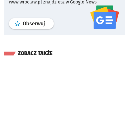
www.wroclaw.pl znajdziesz w Google News!
profil
google news
serwisu wroclaw
Obserwuj
ZOBACZ TAKŻE