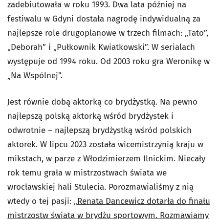
zadebiutowała w roku 1993. Dwa lata później na
festiwalu w Gdyni dostała nagrodę indywidualną za
najlepsze role drugoplanowe w trzech filmach: „Tato”,
„Deborah” i „Pułkownik Kwiatkowski”. W serialach
występuje od 1994 roku. Od 2003 roku gra Weronikę w
„Na Wspólnej”.
Jest równie dobą aktorką co brydżystką. Na pewno
najlepszą polską aktorką wśród brydżystek i
odwrotnie – najlepszą brydżystką wśród polskich
aktorek. W lipcu 2023 została wicemistrzynią kraju w
mikstach, w parze z Włodzimierzem Ilnickim. Niecały
rok temu grała w mistrzostwach świata we
wrocławskiej hali Stulecia. Porozmawialiśmy z nią
wtedy o tej pasji: „
Renata Dancewicz dotarła do finału
mistrzostw świata w brydżu sportowym. Rozmawiamy