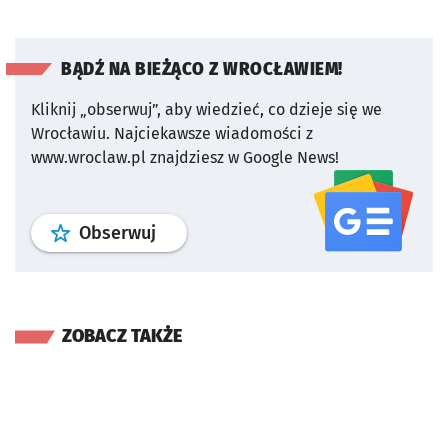
BĄDŹ NA BIEŻĄCO Z WROCŁAWIEM!
Kliknij „obserwuj”, aby wiedzieć, co dzieje się we
Wrocławiu.
Najciekawsze wiadomości z
www.wroclaw.pl znajdziesz w Google News!
profil
google news
serwisu wroclaw
Obserwuj
ZOBACZ TAKŻE