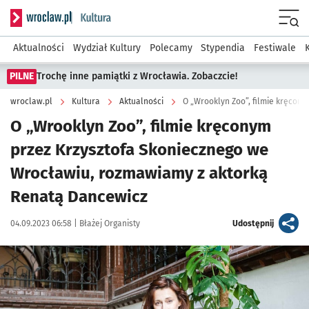
Serwis informacyjny wroclaw.pl podserwis: Kultura
Menu
Aktualności
Wydział Kultury
Polecamy
Stypendia
Festiwale
PILNE
Trochę inne pamiątki z Wrocławia. Zobaczcie!
wroclaw.pl
Kultura
Aktualności
O „Wrooklyn Zoo”, filmie kręconym
przez Krzysztofa Skoniecznego we
Wrocławiu, rozmawiamy z aktorką
Renatą Dancewicz
Data publikacji:
Autor:
artykuł
04.09.2023 06:58 |
Błażej Organisty
Udostępnij
Kliknij, aby zobaczyć galerię