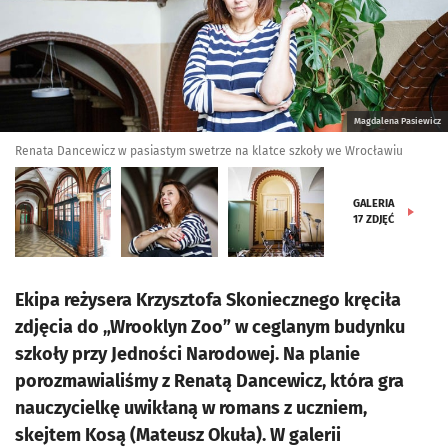
Magdalena Pasiewicz
Renata Dancewicz w pasiastym swetrze na klatce szkoły we Wrocławiu
GALERIA
17
ZDJĘĆ
Ekipa reżysera Krzysztofa Skoniecznego kręciła
zdjęcia do „Wrooklyn Zoo” w ceglanym budynku
szkoły przy Jedności Narodowej. Na planie
porozmawialiśmy z Renatą Dancewicz, która gra
nauczycielkę uwikłaną w romans z uczniem,
skejtem Kosą (Mateusz Okuła). W galerii