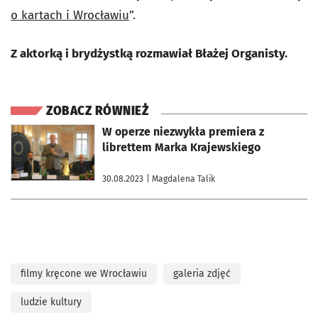
o kartach i Wrocławiu
”.
Z aktorką i brydżystką rozmawiał Błażej Organisty.
ZOBACZ RÓWNIEŻ
otworzy się w nowej karcie
W operze niezwykła premiera z
librettem Marka Krajewskiego
30.08.2023
| Magdalena Talik
filmy kręcone we Wrocławiu
galeria zdjęć
ludzie kultury