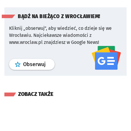
BĄDŹ NA BIEŻĄCO Z WROCŁAWIEM!
Kliknij „obserwuj”, aby wiedzieć, co dzieje się we
Wrocławiu.
Najciekawsze wiadomości z
www.wroclaw.pl znajdziesz w Google News!
profil
google news
serwisu wroclaw
Obserwuj
ZOBACZ TAKŻE