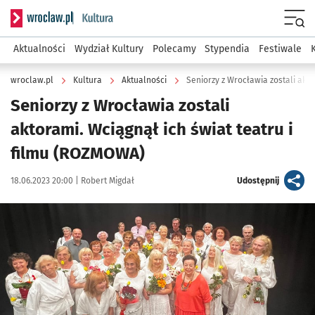
Serwis informacyjny wroclaw.pl podserwis: Kultura
Menu
Aktualności
Wydział Kultury
Polecamy
Stypendia
Festiwale
wroclaw.pl
Kultura
Aktualności
Seniorzy z Wrocławia zostali
aktorami. Wciągnął ich świat teatru i
filmu (ROZMOWA)
Data publikacji:
Autor:
artykuł
18.06.2023 20:00 |
Robert Migdał
Udostępnij
Kliknij, aby zobaczyć galerię