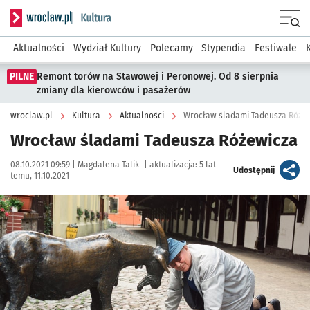
Serwis informacyjny wroclaw.pl podserwis: Kultura
Menu
Aktualności
Wydział Kultury
Polecamy
Stypendia
Festiwale
PILNE
Remont torów na Stawowej i Peronowej. Od 8 sierpnia
zmiany dla kierowców i pasażerów
wroclaw.pl
Kultura
Aktualności
Wrocław śladami Tadeusza Róże
Wrocław śladami Tadeusza Różewicza
Data publikacji:
Autor:
08.10.2021 09:59 |
Magdalena Talik
|
aktualizacja:
5 lat
artykuł
Udostępnij
temu, 11.10.2021
Kliknij, aby powiększyć