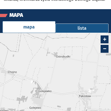
MAPA
mapa
lista
+
Pomnik Friedricha von Schillera
1
Mikołaj Kopernika
−
Pomnik papieża Jana XXIII
2
św. Marcina
Pomnik Dietricha Bonhoeffera
3
świętego Mikołaja 3-5
Jatki - Pomnik Zwierząt Rzeźnych
4
Jatki