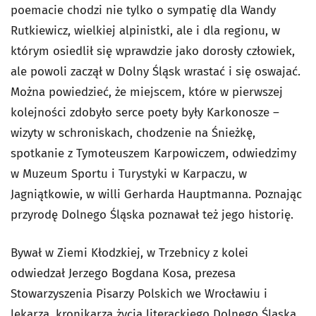
poemacie chodzi nie tylko o sympatię dla Wandy
Rutkiewicz, wielkiej alpinistki, ale i dla regionu, w
którym osiedlił się wprawdzie jako dorosły człowiek,
ale powoli zaczął w Dolny Śląsk wrastać i się oswajać.
Można powiedzieć, że miejscem, które w pierwszej
kolejności zdobyło serce poety były Karkonosze –
wizyty w schroniskach, chodzenie na Śnieżkę,
spotkanie z Tymoteuszem Karpowiczem, odwiedzimy
w Muzeum Sportu i Turystyki w Karpaczu, w
Jagniątkowie, w willi Gerharda Hauptmanna. Poznając
przyrodę Dolnego Śląska poznawał też jego historię.
Bywał w Ziemi Kłodzkiej, w Trzebnicy z kolei
odwiedzał Jerzego Bogdana Kosa, prezesa
Stowarzyszenia Pisarzy Polskich we Wrocławiu i
lekarza, kronikarza życia literackiego Dolnego Śląska.