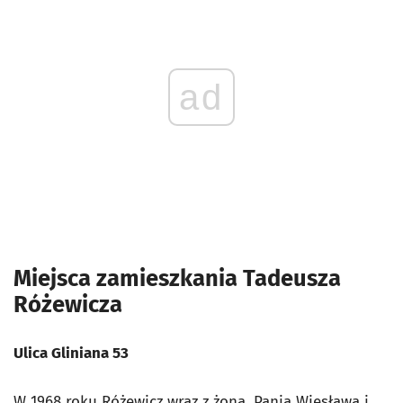
ad
Miejsca zamieszkania Tadeusza
Różewicza
Ulica Gliniana 53
W 1968 roku Różewicz wraz z żoną, Panią Wiesławą i