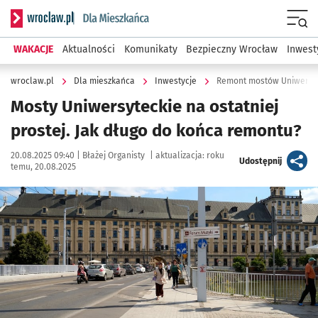
Serwis informacyjny wroclaw.pl podserwis: Dla mieszkańca
Menu
WAKACJE
Aktualności
Komunikaty
Bezpieczny Wrocław
Inwest
wroclaw.pl
Dla mieszkańca
Inwestycje
Remont mostów Uniwersyte
Mosty Uniwersyteckie na ostatniej
prostej. Jak długo do końca remontu?
Data publikacji:
Autor:
20.08.2025 09:40 |
Błażej Organisty
|
aktualizacja:
roku
artykuł
Udostępnij
temu, 20.08.2025
Kliknij, aby zobaczyć galerię