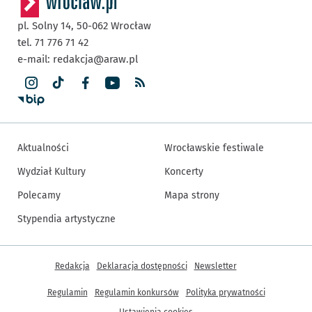
pl. Solny 14,
50-062
Wrocław
tel. 71 776 71 42
e-mail:
redakcja@araw.pl
Aktualności
Wrocławskie festiwale
Wydział Kultury
Koncerty
Polecamy
Mapa strony
Stypendia artystyczne
Inne informacje
Redakcja
Deklaracja dostępności
Newsletter
Regulamin
Regulamin konkursów
Polityka prywatności