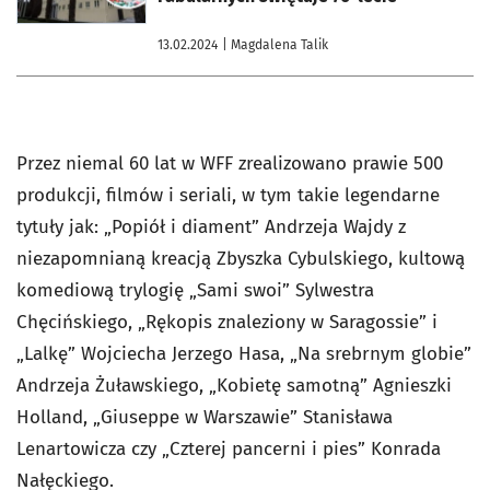
13.02.2024
| Magdalena Talik
Przez niemal 60 lat w WFF zrealizowano prawie 500
produkcji, filmów i seriali, w tym takie legendarne
tytuły jak: „Popiół i diament” Andrzeja Wajdy z
niezapomnianą kreacją Zbyszka Cybulskiego, kultową
komediową trylogię „Sami swoi” Sylwestra
Chęcińskiego, „Rękopis znaleziony w Saragossie” i
„Lalkę” Wojciecha Jerzego Hasa, „Na srebrnym globie”
Andrzeja Żuławskiego, „Kobietę samotną” Agnieszki
Holland, „Giuseppe w Warszawie” Stanisława
Lenartowicza czy „Czterej pancerni i pies” Konrada
Nałęckiego.