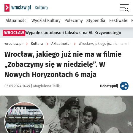
Serwis informacyjny wroclaw.pl podserwis: Kultura
Menu
Aktualności
Wydział Kultury
Polecamy
Stypendia
Festiwale
WROCŁAW
Wypadek autobusu i taksówki na Al. Krzywoustego
wroclaw.pl
Kultura
Aktualności
Wrocław, jakiego już nie ma w filmie
„Zobaczymy się w niedzielę”. W
Nowych Horyzontach 6 maja
Data publikacji:
Autor:
artykuł
05.05.2024 14:49 |
Magdalena Talik
Udostępnij
Kliknij, aby powiększyć