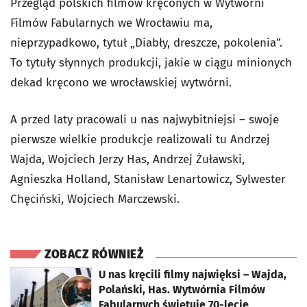
Przegląd polskich filmów kręconych w Wytwórni
Filmów Fabularnych we Wrocławiu ma,
nieprzypadkowo, tytuł „Diabły, dreszcze, pokolenia”.
To tytuły słynnych produkcji, jakie w ciągu minionych
dekad kręcono we wrocławskiej wytwórni.
A przed laty pracowali u nas najwybitniejsi – swoje
pierwsze wielkie produkcje realizowali tu Andrzej
Wajda, Wojciech Jerzy Has, Andrzej Żuławski,
Agnieszka Holland, Stanisław Lenartowicz, Sylwester
Chęciński, Wojciech Marczewski.
ZOBACZ RÓWNIEŻ
otworzy się w nowej karcie
U nas kręcili filmy najwięksi – Wajda,
Polański, Has. Wytwórnia Filmów
Fabularnych świętuje 70-lecie