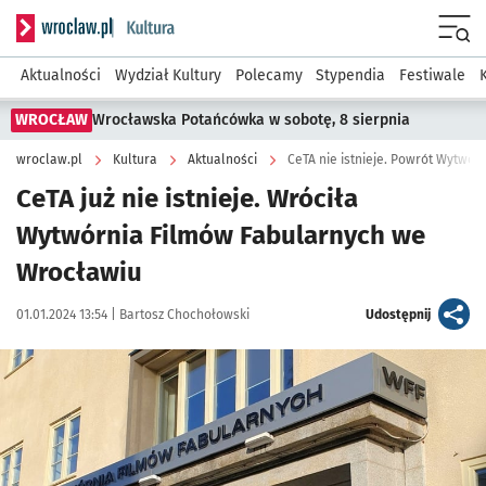
Serwis informacyjny wroclaw.pl podserwis: Kultura
Menu
Aktualności
Wydział Kultury
Polecamy
Stypendia
Festiwale
WROCŁAW
Wrocławska Potańcówka w sobotę, 8 sierpnia
wroclaw.pl
Kultura
Aktualności
CeTA nie istnieje. Powrót Wytwór
CeTA już nie istnieje. Wróciła
Wytwórnia Filmów Fabularnych we
Wrocławiu
Data publikacji:
Autor:
artykuł
01.01.2024 13:54 |
Bartosz Chochołowski
Udostępnij
Kliknij, aby powiększyć