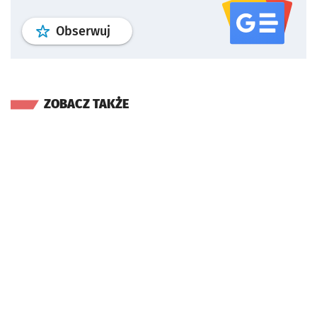
profil
google news
serwisu wroclaw
Obserwuj
ZOBACZ TAKŻE