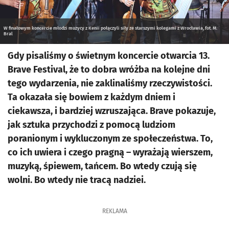
W finałowym koncercie młodzi muzycy z Kenii połączyli siły ze starszymi kolegami z Wrocławia, fot. M.
Bral
Gdy pisaliśmy o świetnym koncercie otwarcia 13.
Brave Festival, że to dobra wróżba na kolejne dni
tego wydarzenia, nie zaklinaliśmy rzeczywistości.
Ta okazała się bowiem z każdym dniem i
ciekawsza, i bardziej wzruszająca. Brave pokazuje,
jak sztuka przychodzi z pomocą ludziom
poranionym i wykluczonym ze społeczeństwa. To,
co ich uwiera i czego pragną – wyrażają wierszem,
muzyką, śpiewem, tańcem. Bo wtedy czują się
wolni. Bo wtedy nie tracą nadziei.
REKLAMA