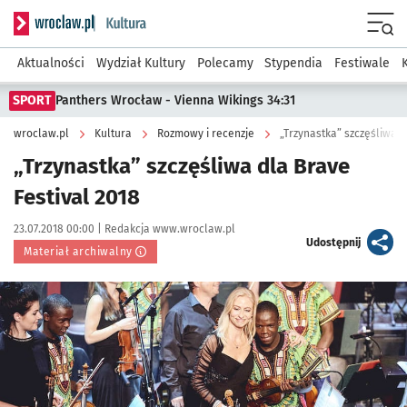
Serwis informacyjny wroclaw.pl podserwis: Kultura
Menu
Aktualności
Wydział Kultury
Polecamy
Stypendia
Festiwale
SPORT
Panthers Wrocław - Vienna Wikings 34:31
wroclaw.pl
Kultura
Rozmowy i recenzje
„Trzynastka” szczęśliwa d
„Trzynastka” szczęśliwa dla Brave
Festival 2018
Data publikacji:
Autor:
23.07.2018 00:00 |
Redakcja www.wroclaw.pl
artykuł
Udostępnij
Materiał archiwalny
Kliknij, aby powiększyć