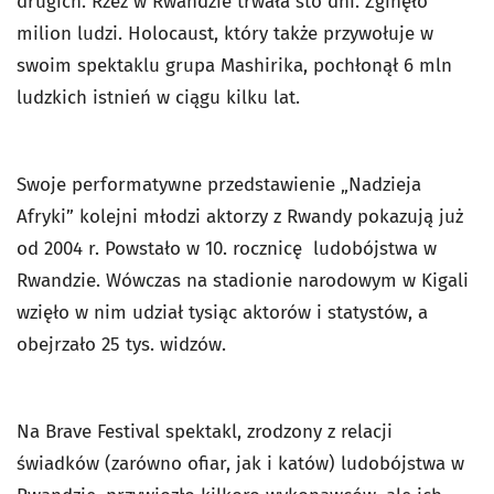
drugich. Rzeź w Rwandzie trwała sto dni. Zginęło
milion ludzi. Holocaust, który także przywołuje w
swoim spektaklu grupa Mashirika, pochłonął 6 mln
ludzkich istnień w ciągu kilku lat.
Swoje performatywne przedstawienie „Nadzieja
Afryki” kolejni młodzi aktorzy z Rwandy pokazują już
od 2004 r. Powstało w 10. rocznicę ludobójstwa w
Rwandzie. Wówczas na stadionie narodowym w Kigali
wzięło w nim udział tysiąc aktorów i statystów, a
obejrzało 25 tys. widzów.
Na Brave Festival spektakl, zrodzony z relacji
świadków (zarówno ofiar, jak i katów) ludobójstwa w