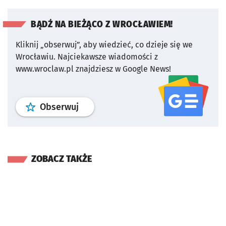
BĄDŹ NA BIEŻĄCO Z WROCŁAWIEM!
Kliknij „obserwuj”, aby wiedzieć, co dzieje się we
Wrocławiu.
Najciekawsze wiadomości z
www.wroclaw.pl znajdziesz w Google News!
profil
google news
serwisu wroclaw
Obserwuj
ZOBACZ TAKŻE