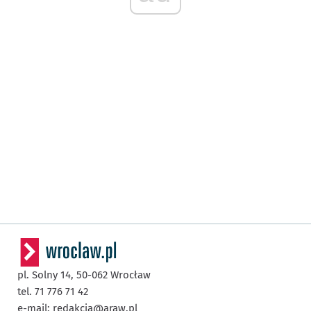
pl. Solny 14,
50-062
Wrocław
tel. 71 776 71 42
e-mail:
redakcja@araw.pl