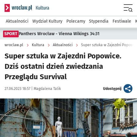
Serwis informacyjny wroclaw.pl podserwis: Kultura
Menu
Aktualności
Wydział Kultury
Polecamy
Stypendia
Festiwale
SPORT
Panthers Wrocław - Vienna Wikings 34:31
wroclaw.pl
Kultura
Aktualności
Super sztuka w Zajezdni Popowice.
Dziś ostatni dzień zwiedzania
Przeglądu Survival
Data publikacji:
Autor:
artykuł
27.06.2023 18:57 |
Magdalena Talik
Udostępnij
Kliknij, aby zobaczyć galerię