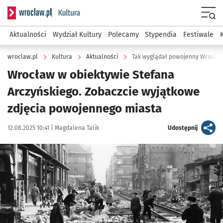
Serwis informacyjny wroclaw.pl podserwis: Kultura
Menu
Aktualności
Wydział Kultury
Polecamy
Stypendia
Festiwale
wroclaw.pl
Kultura
Aktualności
Tak wyglądał powojenny Wrocław
Wrocław w obiektywie Stefana
Arczyńskiego. Zobaczcie wyjątkowe
zdjęcia powojennego miasta
Data publikacji:
Autor:
artykuł
12.08.2025 10:41 |
Magdalena Talik
Udostępnij
Kliknij, aby zobaczyć galerię