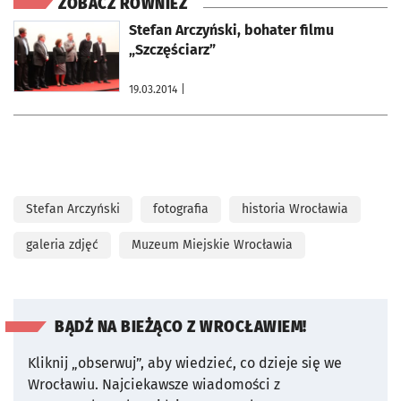
ZOBACZ RÓWNIEŻ
otworzy się w nowej karcie
Stefan Arczyński, bohater filmu
„Szczęściarz”
19.03.2014
|
Stefan Arczyński
fotografia
historia Wrocławia
galeria zdjęć
Muzeum Miejskie Wrocławia
BĄDŹ NA BIEŻĄCO Z WROCŁAWIEM!
Kliknij „obserwuj”, aby wiedzieć, co dzieje się we
Wrocławiu.
Najciekawsze wiadomości z