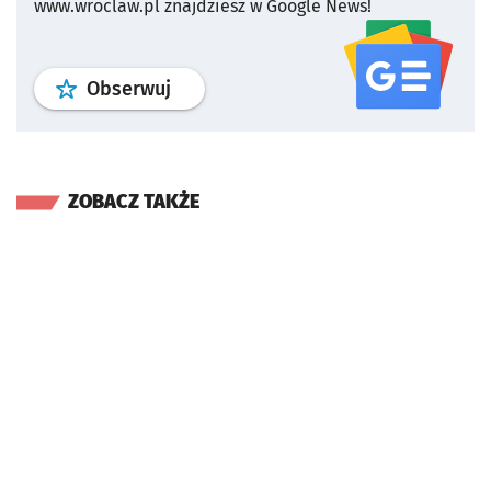
www.wroclaw.pl znajdziesz w Google News!
profil
google news
serwisu wroclaw
Obserwuj
ZOBACZ TAKŻE