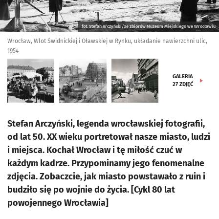
fot. Stefan Arczyński/ze zbiorów Muzeum Miejskiego we Wrocławiu
Wrocław, Wlot Świdnickiej i Oławskiej w Rynku, układanie nawierzchni ulic,
1954
GALERIA
27
ZDJĘĆ
Stefan Arczyński, legenda wrocławskiej fotografii,
od lat 50. XX wieku portretował nasze miasto, ludzi
i miejsca. Kochał Wrocław i tę miłość czuć w
każdym kadrze. Przypominamy jego fenomenalne
zdjęcia. Zobaczcie, jak miasto powstawało z ruin i
budziło się po wojnie do życia. [Cykl 80 lat
powojennego Wrocławia]