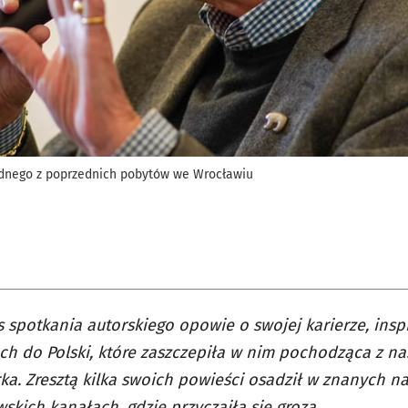
dnego z poprzednich pobytów we Wrocławiu
 spotkania autorskiego opowie o swojej karierze, insp
ch do Polski, które zaszczepiła w nim pochodząca z na
ka. Zresztą kilka swoich powieści osadził w znanych n
skich kanałach, gdzie przyczaiła się groza.