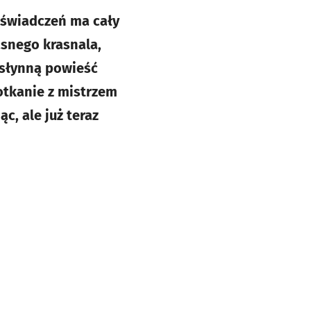
oświadczeń ma cały
asnego krasnala,
m słynną powieść
otkanie z mistrzem
c, ale już teraz