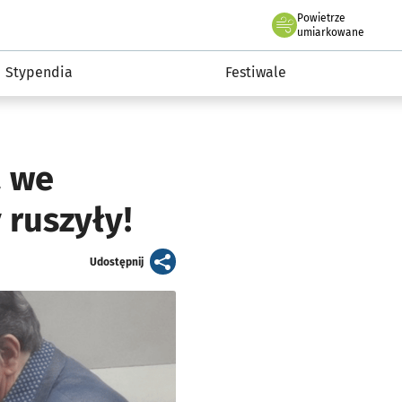
Powietrze
we Wrocławiu
Kultura
umiarkowane
Stypendia
Festiwale
a we
 ruszyły!
artykuł
Udostępnij