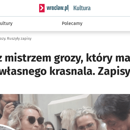
Serwis informacyjny wroclaw.pl podserwis: 
ultury
Polecamy
zy. Ruszyły zapisy
z mistrzem grozy, który m
własnego krasnala. Zapisy
ię