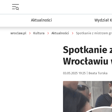
Menu główne portalu wroclaw.pl
Aktualności
Wydział K
wroclaw.pl
Kultura
Aktualności
Spotkanie z mistrzem gro
Spotkanie 
Wrocławiu 
Data publikacji:
Autor:
03.05.2025 19:25 |
Beata Turska
Kliknij, aby zobaczyć galer
Kliknij, aby powiększyć