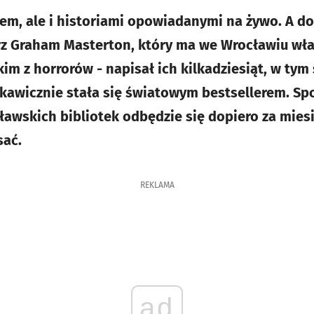
rem, ale i historiami opowiadanymi na żywo. A d
arz Graham Masterton, który ma we Wrocławiu wł
kim z horrorów - napisał ich kilkadziesiąt, w ty
skawicznie stała się światowym bestsellerem. Sp
ławskich bibliotek odbędzie się dopiero za miesią
sać.
REKLAMA
ad