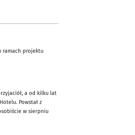
w ramach projektu
zyjaciół, a od kilku lat
 Hotelu. Powsta
ł z
sobiście w sierpniu