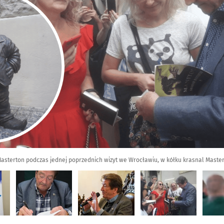
 Masterton podczas jednej poprzednich wizyt we Wrocławiu, w kółku krasnal Maste