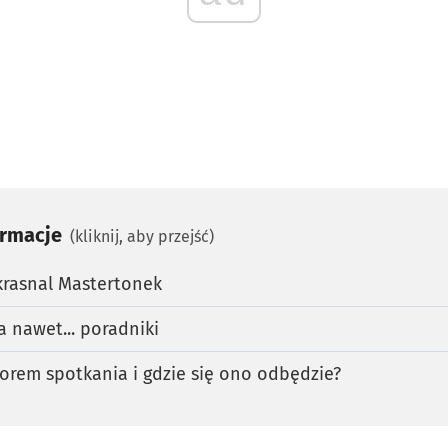
ormacje
(kliknij, aby przejść)
krasnal Mastertonek
 a nawet... poradniki
torem spotkania i gdzie się ono odbędzie?