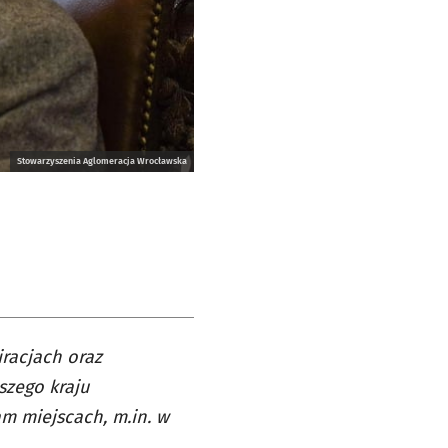
Stowarzyszenia Aglomeracja Wrocławska
iracjach oraz
szego kraju
am miejscach, m.in. w