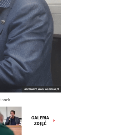
archiwum www.wroclaw.pl
rtonek
GALERIA
ZDJĘĆ