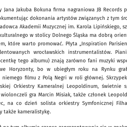
ty Jana Jakuba Bokuna firma nagraniowa JB Records p
dokumentując dokonania artystów związanych z tym ś
ładowca Akademii Muzycznej im. Karola Lipińskiego, sze
kulturalnego w stolicy Dolnego Śląska ma dobrą orient
m, które warto promować. Płyta „Inspiration Parisie
lentowanych wrocławskich instrumentalistów. Pian
centkę tego albumu) znają zarówno fani muzyki współ
owe Horyzonty, bo w ubiegłym roku na Rynku gra
niemego filmu z Polą Negri w roli głównej. Skrzypek
skiej Orkiestry Kameralnej Leopoldinum, świetnie s
a wiolonczeli gra Marcin Misiak, także członek Leopol
ec, na co dzień solista orkiestry Symfonicznej Filh
 także kameralistykę.