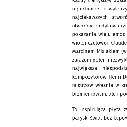
Każdy z artystów dost
repertuarze i wykor
najciekawszych utwor
utworów dedykowanym
pokazania wielu emocj
wiolonczelowej Claude
Marcinem Misiakiem (wy
zarazem pełen niezwykł
największą niespodz
kompozytorów-Henri Dut
mistrzów właśnie w kr
brzmieniowym, ale i po
To inspirująca płyta 
paryski świat bez kupo