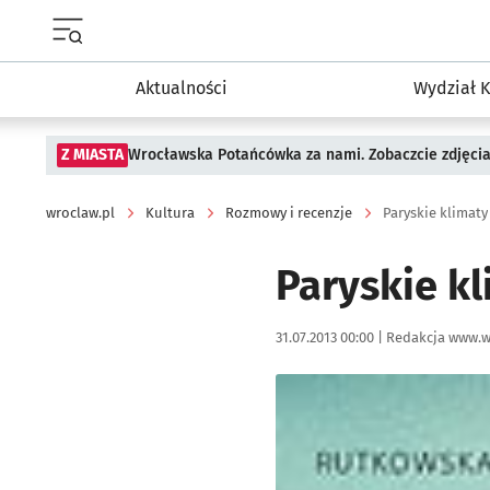
Menu główne portalu wroclaw.pl
Aktualności
Wydział K
Z MIASTA
Wrocławska Potańcówka za nami. Zobaczcie zdjęci
wroclaw.pl
Kultura
Rozmowy i recenzje
Paryskie klimaty
Paryskie k
Data publikacji:
Autor:
31.07.2013 00:00 |
Redakcja www.w
Kliknij, aby powiększyć