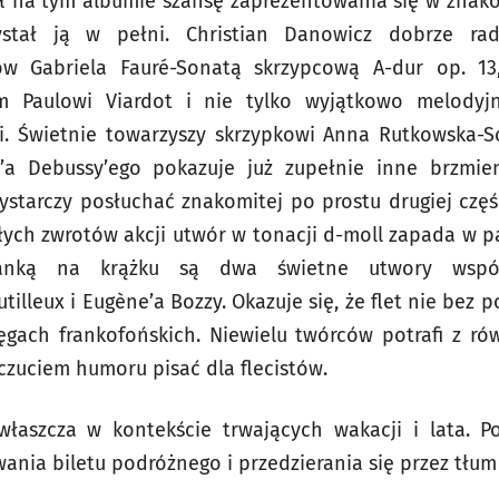
ał na tym albumie szansę zaprezentowania się w znak
zystał ją w pełni. Christian Danowicz dobrze ra
ów Gabriela Fauré-Sonatą skrzypcową A-dur op. 1
 Paulowi Viardot i nie tylko wyjątkowo melodyj
i. Świetnie towarzyszy skrzypkowi Anna Rutkowska-S
’a Debussy’ego pokazuje już zupełnie inne brzmien
starczy posłuchać znakomitej po prostu drugiej części)
ych zwrotów akcji utwór w tonacji d-moll zapada w 
ianką na krążku są dwa świetne utwory współ
illeux i Eugène’a Bozzy. Okazuje się, że flet nie bez
ęgach frankofońskich. Niewielu twórców potrafi z ró
czuciem humoru pisać dla flecistów.
zwłaszcza w kontekście trwających wakacji i lata. P
wania biletu podróżnego i przedzierania się przez tłu