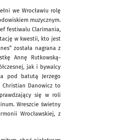
ełni we Wrocławiu rolę
rodowiskiem muzycznym.
f festiwalu Clarimania,
ację w kwestii, kto jest
nnes” została nagrana z
istkę Annę Rutkowską-
czesnej, jak i bywalcy
ła pod batutą Jerzego
 Christian Danowicz to
prawdzający się w roli
dinum. Wreszcie świetny
armonii Wrocławskiej, z