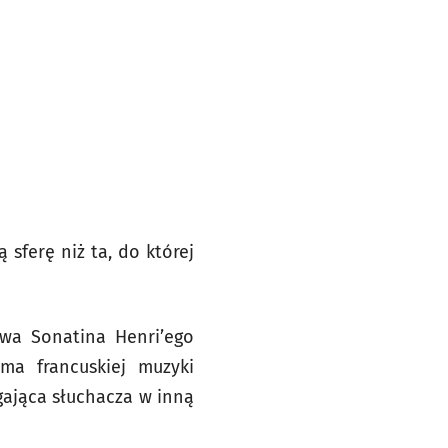
sferę niż ta, do której
iwa Sonatina Henri’ego
ama francuskiej muzyki
gająca słuchacza w inną