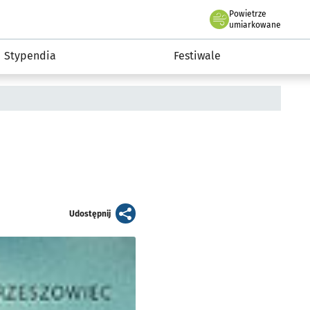
Powietrze
we Wrocławiu
Kultura
umiarkowane
Stypendia
Festiwale
artykuł
Udostępnij