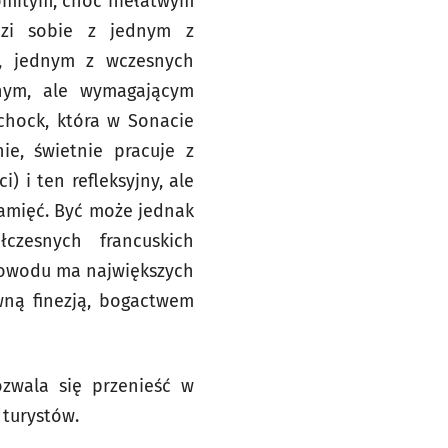
omitym, choć niełatwym
dzi sobie z jednym z
3, jednym z wczesnych
nym, ale wymagającym
chock, która w Sonacie
ie, świetnie pracuje z
 i ten refleksyjny, ale
pamięć. Być może jednak
czesnych francuskich
 powodu ma największych
wną finezją, bogactwem
ozwala się przenieść w
m turystów.