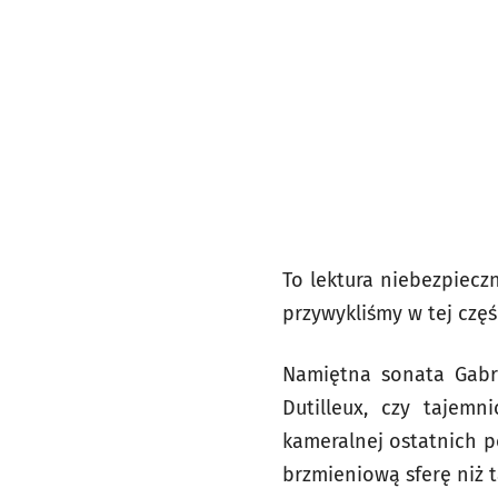
To lektura niebezpiecz
przywykliśmy w tej czę
Namiętna sonata Gabri
Dutilleux, czy tajemn
kameralnej ostatnich p
brzmieniową sferę niż t