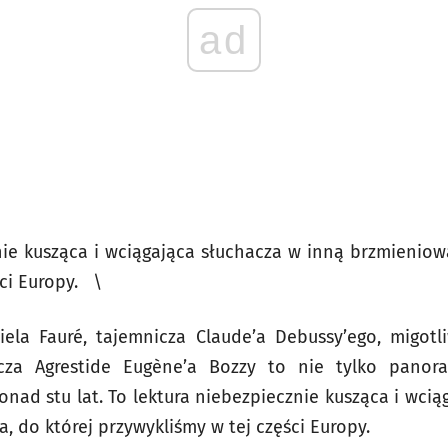
ad
nie kusząca i wciągająca słuchacza w inną brzmieniową 
ści Europy. \
ela Fauré, tajemnicza Claude’a Debussy’ego, migotl
icza Agrestide Eugène’a Bozzy to nie tylko panor
onad stu lat. To lektura niebezpiecznie kusząca i wcią
a, do której przywykliśmy w tej części Europy.