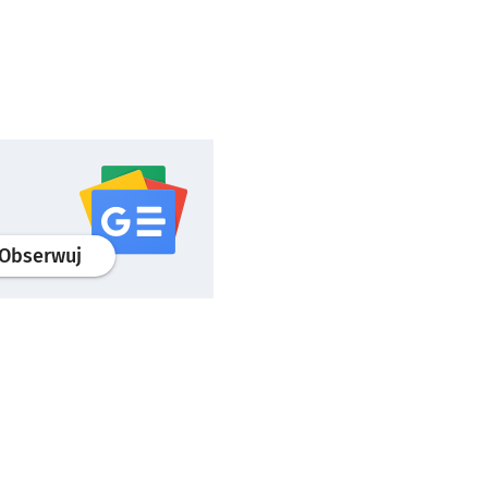
profil
google news
serwisu wroclaw.pl
Obserwuj