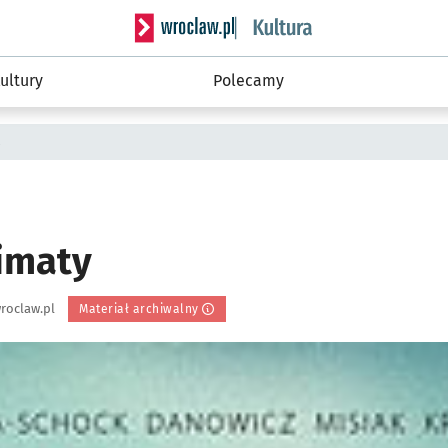
Serwis informacyjny wroclaw.pl podserwis: 
ultury
Polecamy
a
limaty
roclaw.pl
Materiał archiwalny