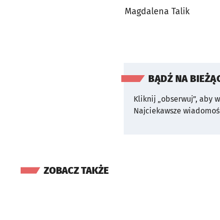
Magdalena Talik
BĄDŹ NA BIEŻĄ
Kliknij „obserwuj”, aby 
Najciekawsze wiadomośc
ZOBACZ TAKŻE