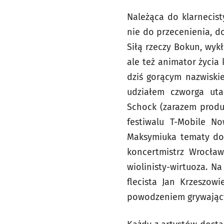
Należąca do klarnecis
nie do przecenienia, 
Siłą rzeczy Bokun, wyk
ale też animator życia 
dziś gorącym nazwiskie
udziałem czworga uta
Schock (zarazem produ
festiwalu T-Mobile N
Maksymiuka tematy do 
koncertmistrz Wrocław
wiolinisty-wirtuoza. N
flecista Jan Krzeszowi
powodzeniem grywający