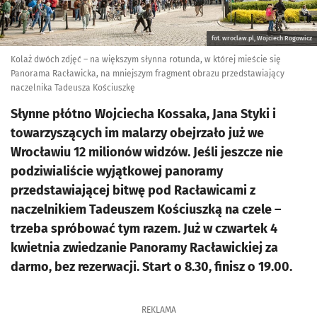
fot. wroclaw.pl, Wojciech Rogowicz
Kolaż dwóch zdjęć – na większym słynna rotunda, w której mieście się
Panorama Racławicka, na mniejszym fragment obrazu przedstawiający
naczelnika Tadeusza Kościuszkę
Słynne płótno Wojciecha Kossaka, Jana Styki i
towarzyszących im malarzy obejrzało już we
Wrocławiu 12 milionów widzów. Jeśli jeszcze nie
podziwialiście wyjątkowej panoramy
przedstawiającej bitwę pod Racławicami z
naczelnikiem Tadeuszem Kościuszką na czele –
trzeba spróbować tym razem. Już w czwartek 4
kwietnia zwiedzanie Panoramy Racławickiej za
darmo, bez rezerwacji. Start o 8.30, finisz o 19.00.
REKLAMA