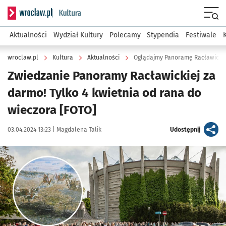
Serwis informacyjny wroclaw.pl podserwis: Kultura
Menu
Aktualności
Wydział Kultury
Polecamy
Stypendia
Festiwale
wroclaw.pl
Kultura
Aktualności
Oglądajmy Panoramę Racławicką
Zwiedzanie Panoramy Racławickiej za
darmo! Tylko 4 kwietnia od rana do
wieczora [FOTO]
Data publikacji:
Autor:
artykuł
03.04.2024 13:23 |
Magdalena Talik
Udostępnij
Kliknij, aby powiększyć