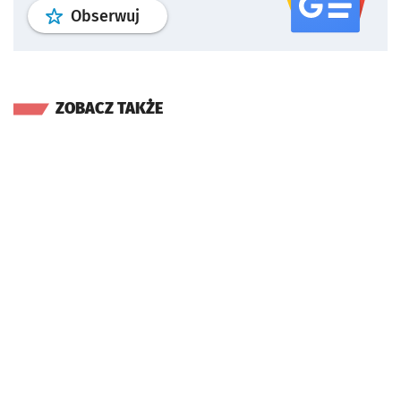
profil
google news
serwisu wroclaw
Obserwuj
ZOBACZ TAKŻE