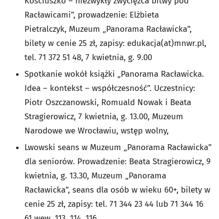
Kościuszko – niezwykły zwycięzca bitwy pod
Racławicami”, prowadzenie: Elżbieta
Pietralczyk, Muzeum „Panorama Racławicka”,
bilety w cenie 25 zł, zapisy: edukacja(at)mnwr.pl,
tel. 71 372 51 48, 7 kwietnia, g. 9.00
Spotkanie wokół książki „Panorama Racławicka.
Idea – kontekst – współczesność”. Uczestnicy:
Piotr Oszczanowski, Romuald Nowak i Beata
Stragierowicz, 7 kwietnia, g. 13.00, Muzeum
Narodowe we Wrocławiu, wstęp wolny,
Lwowski seans w Muzeum „Panorama Racławicka”
dla seniorów. Prowadzenie: Beata Stragierowicz, 9
kwietnia, g. 13.30, Muzeum „Panorama
Racławicka”, seans dla osób w wieku 60+, bilety w
cenie 25 zł, zapisy: tel. 71 344 23 44 lub 71 344 16
61 wew. 113, 114, 116,