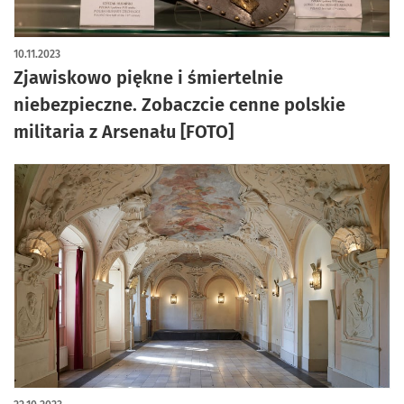
artykuł z galerią zdjęć
10.11.2023
Zjawiskowo piękne i śmiertelnie
niebezpieczne. Zobaczcie cenne polskie
militaria z Arsenału [FOTO]