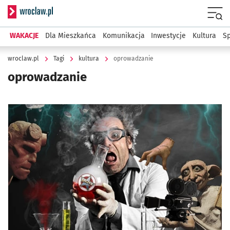
Serwis informacyjny wroclaw.pl
Menu
WAKACJE
Dla Mieszkańca
Komunikacja
Inwestycje
Kultura
Sp
wroclaw.pl
Tagi
kultura
oprowadzanie
oprowadzanie