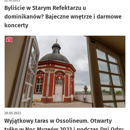
22.10.2023
Byliście w Starym Refektarzu u
dominikanów? Bajeczne wnętrze i darmowe
koncerty
artykuł z galerią zdjęć
20.05.2023
Wyjątkowy taras w Ossolineum. Otwarty
tylko w Noc Muzeów 2023 i podczas Dni Odry