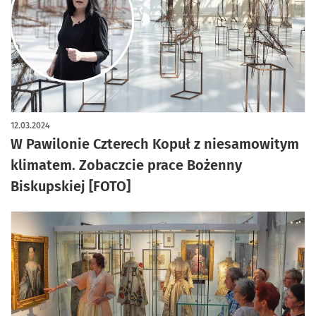
artykuł z galerią zdjęć
12.03.2024
W Pawilonie Czterech Kopuł z niesamowitym
klimatem. Zobaczcie prace Bożenny
Biskupskiej [FOTO]