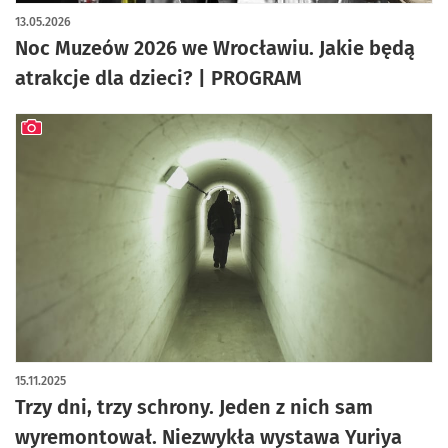
13.05.2026
Noc Muzeów 2026 we Wrocławiu. Jakie będą
atrakcje dla dzieci? | PROGRAM
artykuł z galerią zdjęć
15.11.2025
Trzy dni, trzy schrony. Jeden z nich sam
wyremontował. Niezwykła wystawa Yuriya