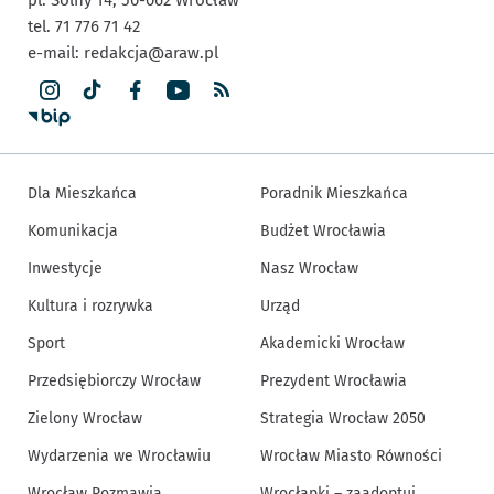
pl. Solny 14,
50-062
Wrocław
tel. 71 776 71 42
e-mail:
redakcja@araw.pl
Dla Mieszkańca
Poradnik Mieszkańca
Komunikacja
Budżet Wrocławia
Inwestycje
Nasz Wrocław
Kultura i rozrywka
Urząd
Sport
Akademicki Wrocław
Przedsiębiorczy Wrocław
Prezydent Wrocławia
Zielony Wrocław
Strategia Wrocław 2050
Wydarzenia we Wrocławiu
Wrocław Miasto Równości
Wrocław Rozmawia
Wrocłapki – zaadoptuj