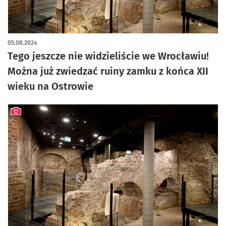
artykuł z galerią zdjęć
05.08.2024
Tego jeszcze nie widzieliście we Wrocławiu!
Można już zwiedzać ruiny zamku z końca XII
wieku na Ostrowie