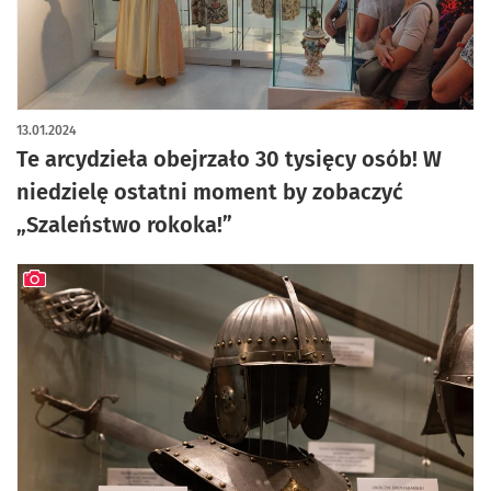
13.01.2024
Te arcydzieła obejrzało 30 tysięcy osób! W
niedzielę ostatni moment by zobaczyć
„Szaleństwo rokoka!”