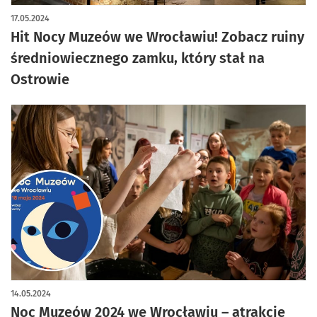
artykuł z galerią zdjęć
17.05.2024
Hit Nocy Muzeów we Wrocławiu! Zobacz ruiny
średniowiecznego zamku, który stał na
Ostrowie
14.05.2024
Noc Muzeów 2024 we Wrocławiu – atrakcje