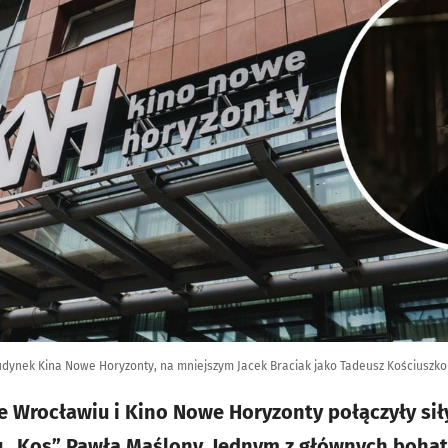
dynek Kina Nowe Horyzonty, na mniejszym Jacek Braciak jako Tadeusz Kościuszko 
Wrocławiu i Kino Nowe Horyzonty połączyły siły
u „Kos” Pawła Maślony. Jednym z głównych bohat