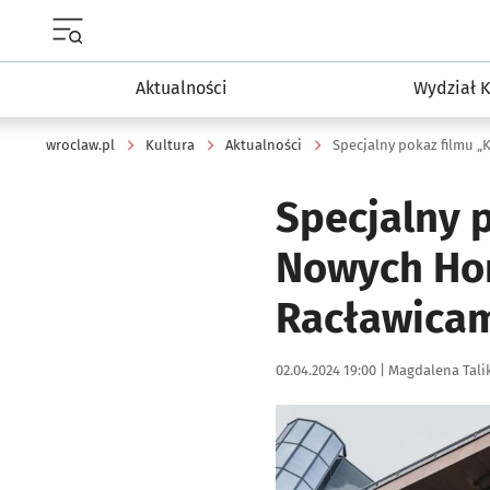
Menu główne portalu wroclaw.pl
Aktualności
Wydział K
wroclaw.pl
Kultura
Aktualności
Specjalny p
Nowych Hor
Racławica
Data publikacji:
Autor:
02.04.2024 19:00 |
Magdalena Tali
Kliknij, aby powiększyć