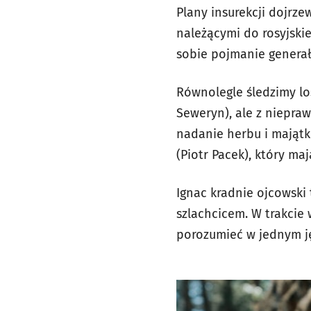
Plany insurekcji dojrze
należącymi do rosyjski
sobie pojmanie generała
Równolegle śledzimy lo
Seweryn), ale z niepraw
nadanie herbu i majątk
(Piotr Pacek), który maj
Ignac kradnie ojcowski 
szlachcicem. W trakcie
porozumieć w jednym j