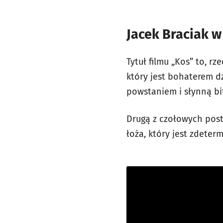
Jacek Braciak w
Tytuł filmu „Kos” to, rz
który jest bohaterem dz
powstaniem i słynną bit
Drugą z czołowych posta
łoża, który jest zdeter