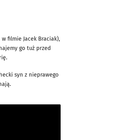
 w filmie Jacek Braciak),
znajemy go tuż przed
ię.
checki syn z nieprawego
nają.