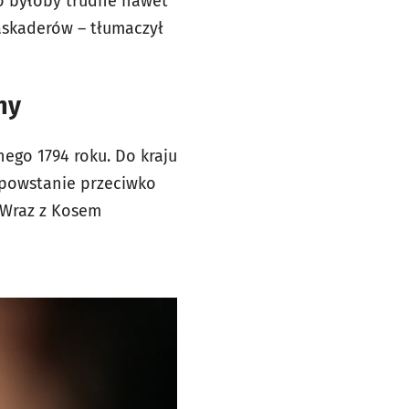
To byłoby trudne nawet
askaderów – tłumaczył
ony
ego 1794 roku. Do kraju
 powstanie przeciwko
 Wraz z Kosem