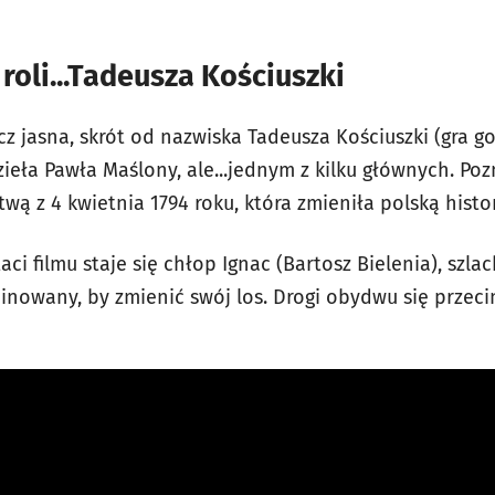
 roli...Tadeusza Kościuszki
ecz jasna, skrót od nazwiska Tadeusza Kościuszki (gra go
ieła Pawła Maślony, ale...jednym z kilku głównych. Po
wą z 4 kwietnia 1794 roku, która zmieniła polską histor
ci filmu staje się chłop Ignac (Bartosz Bielenia), szla
minowany, by zmienić swój los. Drogi obydwu się przeci