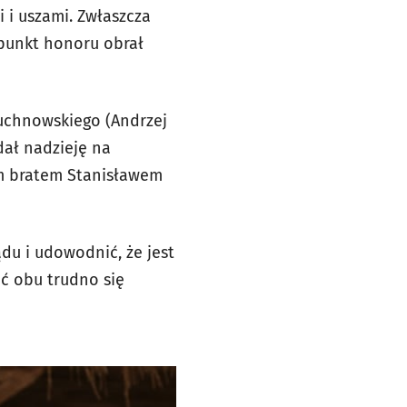
 i uszami. Zwłaszcza
 punkt honoru obrał
Duchnowskiego (Andrzej
dał nadzieję na
im bratem Stanisławem
du i udowodnić, że jest
oć obu trudno się