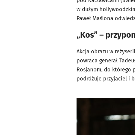
pod Racławicami (uwiec
w dużym hollywoodzkim 
Paweł Maślona odwiedz
„Kos” – przypo
Akcja obrazu w reżyser
powraca generał Tadeus
Rosjanom, do którego p
podróżuje przyjaciel i 