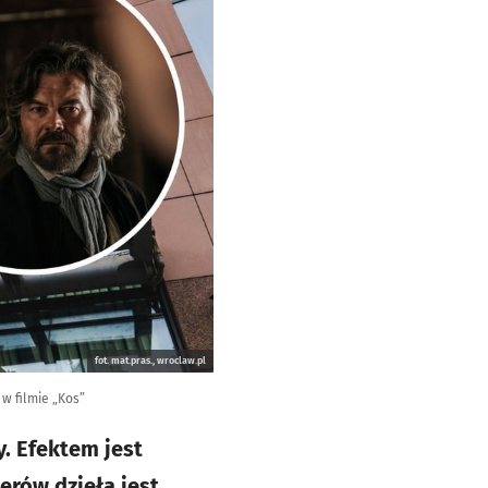
fot. mat.pras., wroclaw.pl
w filmie „Kos”
. Efektem jest
erów dzieła jest