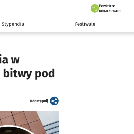
Powietrze
we Wrocławiu
Kultura
umiarkowane
Stypendia
Festiwale
ia w
 bitwy pod
artykuł
Udostępnij