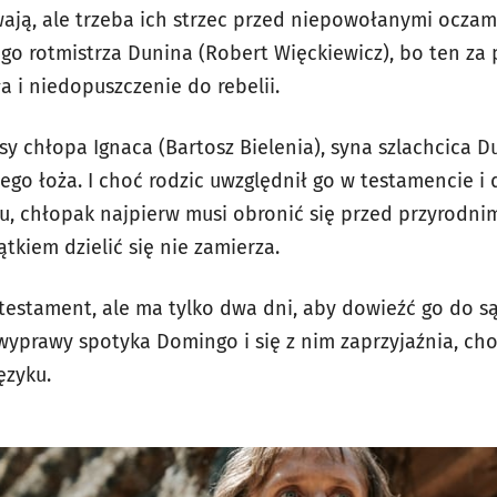
wają, ale trzeba ich strzec przed niepowołanymi oczami
ego rotmistrza Dunina (Robert Więckiewicz), bo ten za
 i niedopuszczenie do rebelii.
sy chłopa Ignaca (Bartosz Bielenia), syna szlachcica 
ego łoża. I choć rodzic uwzględnił go w testamencie i 
u, chłopak najpierw musi obronić się przed przyrodn
ątkiem dzielić się nie zamierza.
testament, ale ma tylko dwa dni, aby dowieźć go do są
 wyprawy spotyka Domingo i się z nim zaprzyjaźnia, ch
ęzyku.