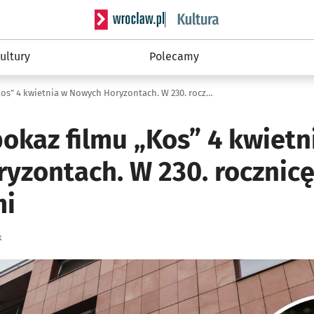
Serwis informacyjny wroclaw.pl podserwis: 
ultury
Polecamy
Specjalny pokaz filmu „Kos” 4 kwietnia w Nowych Horyzontach. W 230. rocznicę bitwy pod Racławicami
okaz filmu „Kos” 4 kwietn
yzontach. W 230. rocznicę
mi
k