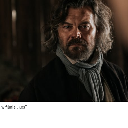
i w filmie „Kos”