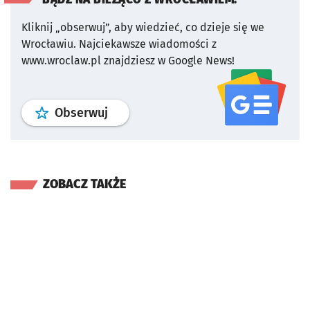
Kliknij „obserwuj”, aby wiedzieć, co dzieje się we
Wrocławiu.
Najciekawsze wiadomości z
www.wroclaw.pl znajdziesz w Google News!
profil
google news
serwisu wroclaw
Obserwuj
ZOBACZ TAKŻE