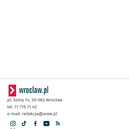
pl. Solny 14,
50-062
Wrocław
tel. 71 776 71 42
e-mail:
redakcja@araw.pl