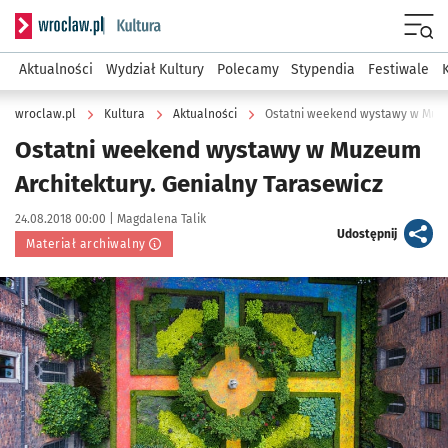
Serwis informacyjny wroclaw.pl podserwis: Kultura
Menu
Aktualności
Wydział Kultury
Polecamy
Stypendia
Festiwale
wroclaw.pl
Kultura
Aktualności
Ostatni weekend wystawy w Muze
Ostatni weekend wystawy w Muzeum
Architektury. Genialny Tarasewicz
Data publikacji:
Autor:
24.08.2018 00:00 |
Magdalena Talik
artykuł
Udostępnij
Materiał archiwalny
Kliknij, aby powiększyć