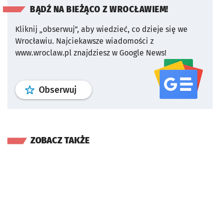
BĄDŹ NA BIEŻĄCO Z WROCŁAWIEM!
Kliknij „obserwuj”, aby wiedzieć, co dzieje się we
Wrocławiu.
Najciekawsze wiadomości z
www.wroclaw.pl znajdziesz w Google News!
profil
google news
serwisu wroclaw
Obserwuj
ZOBACZ TAKŻE