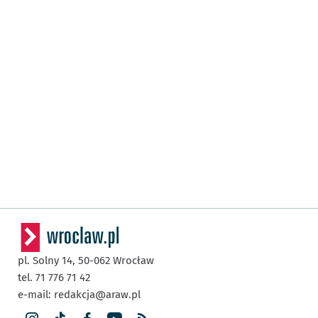
pl. Solny 14,
50-062
Wrocław
tel. 71 776 71 42
e-mail:
redakcja@araw.pl