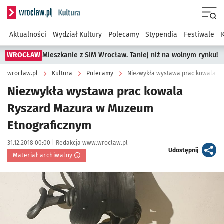
Serwis informacyjny wroclaw.pl podserwis: Kultura
Menu
Aktualności
Wydział Kultury
Polecamy
Stypendia
Festiwale
WROCŁAW
Mieszkanie z SIM Wrocław. Taniej niż na wolnym rynku!
wroclaw.pl
Kultura
Polecamy
Niezwykła wystawa prac kowala R
Niezwykła wystawa prac kowala
Ryszard Mazura w Muzeum
Etnograficznym
Data publikacji:
Autor:
31.12.2018 00:00 |
Redakcja www.wroclaw.pl
artykuł
Udostępnij
Materiał archiwalny
Kliknij, aby powiększyć