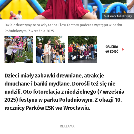
Oleksandr Poliakovsky
Dwie dziewczyny ze szkoły tańca Flow Factory podczas występu w parku
Południowym, 7 września 2025
GALERIA
46
ZDJĘĆ
Dzieci miały zabawki drewniane, atrakcje
dmuchane i bańki mydlane. Dorośli też się nie
nudzili. Oto fotorelacja z niedzielnego (7 września
2025) festynu w parku Południowym. Z okazji 10.
rocznicy Parków ESK we Wrocławiu.
REKLAMA