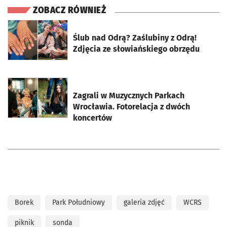
ZOBACZ RÓWNIEŻ
otworzy się w nowej karcie
Ślub nad Odrą? Zaślubiny z Odrą!
Zdjęcia ze słowiańskiego obrzędu
otworzy się w nowej karcie
Zagrali w Muzycznych Parkach
Wrocławia. Fotorelacja z dwóch
koncertów
Borek
Park Południowy
galeria zdjęć
WCRS
piknik
sonda