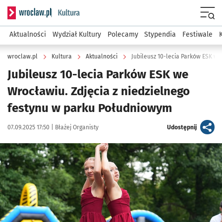
Serwis informacyjny wroclaw.pl podserwis: Kultura
Menu
Aktualności
Wydział Kultury
Polecamy
Stypendia
Festiwale
wroclaw.pl
Kultura
Aktualności
Jubileusz 10-lecia Parków ESK we
Jubileusz 10-lecia Parków ESK we
Wrocławiu. Zdjęcia z niedzielnego
festynu w parku Południowym
Data publikacji:
Autor:
artykuł
07.09.2025 17:50 |
Błażej Organisty
Udostępnij
Kliknij, aby zobaczyć galerię