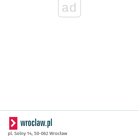
ad
pl. Solny 14,
50-062
Wrocław