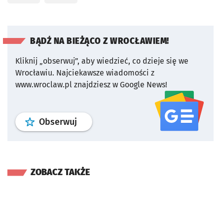
BĄDŹ NA BIEŻĄCO Z WROCŁAWIEM!
Kliknij „obserwuj”, aby wiedzieć, co dzieje się we
Wrocławiu.
Najciekawsze wiadomości z
www.wroclaw.pl znajdziesz w Google News!
profil
google news
serwisu wroclaw
Obserwuj
ZOBACZ TAKŻE