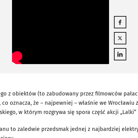
Otwiera się
Otwiera się
Otwiera się
ego z obiektów (to zabudowany przez filmowców pałac
SW, co oznacza, że – najpewniej – właśnie we Wrocławi
kiego, w którym rozgrywa się spora część akcji „Lalki”
anu to zaledwie przedsmak jednej z najbardziej elektr