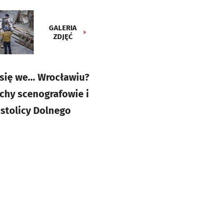
GALERIA
ZDJĘĆ
się we... Wrocławiu?
ochy scenografowie i
 stolicy Dolnego