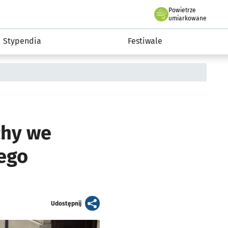
Powietrze
we Wrocławiu
Kultura
umiarkowane
Stypendia
Festiwale
chy we
ego
artykuł
Udostępnij