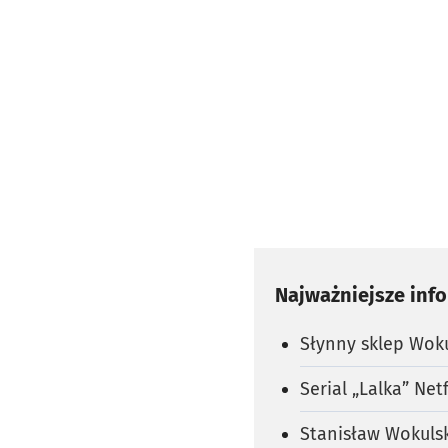
Najważniejsze inf
Słynny sklep Woku
Serial „Lalka” Ne
Stanisław Wokulsk