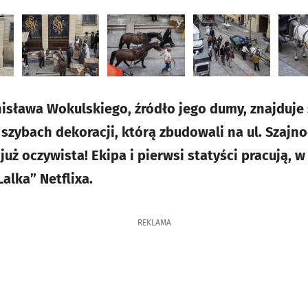
nisława Wokulskiego, źródło jego dumy, znajduje 
 szybach dekoracji, którą zbudowali na ul. Szajn
ż oczywista! Ekipa i pierwsi statyści pracują, w
Lalka” Netflixa.
REKLAMA