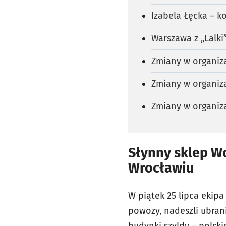
Izabela Łęcka – k
Warszawa z „Lalki
Zmiany w organiza
Zmiany w organiza
Zmiany w organiza
Słynny sklep Wo
Wrocławiu
W piątek 25 lipca ekipa
powozy, nadeszli ubrani
budynki szyldy – polskie