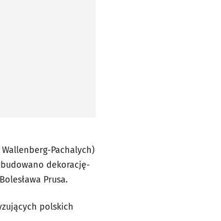
 w nowej karcie
 w nowej karcie
 w nowej karcie
 Wallenberg-Pachalych)
u zbudowano dekorację-
 Bolesława Prusa.
yzujących polskich