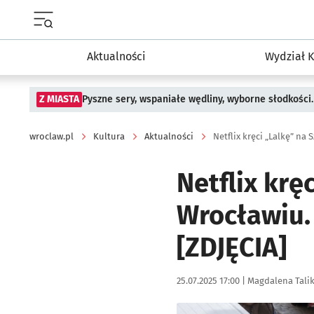
Menu główne portalu wroclaw.pl
Aktualności
Wydział K
Z MIASTA
Pyszne sery, wspaniałe wędliny, wyborne słodkości.
wroclaw.pl
Kultura
Aktualności
Netflix kręci „Lalkę” na 
Netflix krę
Wrocławiu.
[ZDJĘCIA]
Data publikacji:
Autor:
25.07.2025 17:00 |
Magdalena Tali
Kliknij, aby zobaczyć galer