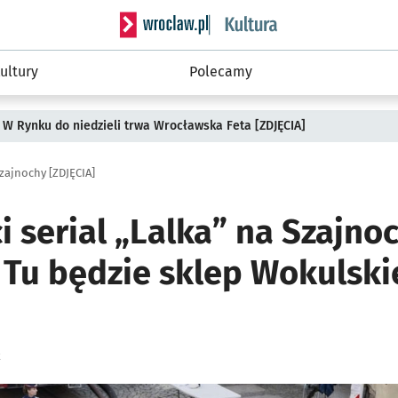
Serwis informacyjny wroclaw.pl podserwis: 
ultury
Polecamy
 W Rynku do niedzieli trwa Wrocławska Feta [ZDJĘCIA]
Szajnochy [ZDJĘCIA]
ci serial „Lalka” na Szajno
 Tu będzie sklep Wokulski
k
ię