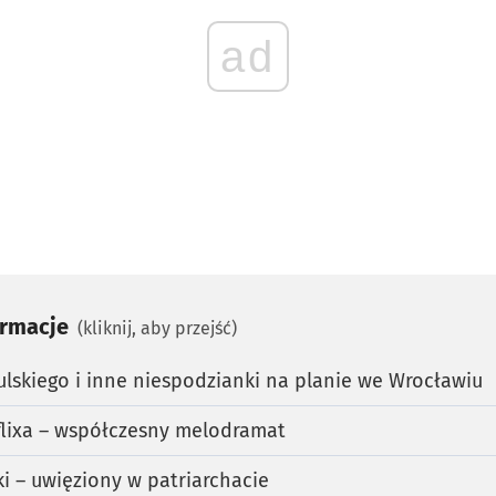
ad
ormacje
(kliknij, aby przejść)
lskiego i inne niespodzianki na planie we Wrocławiu
tflixa – współczesny melodramat
i – uwięziony w patriarchacie