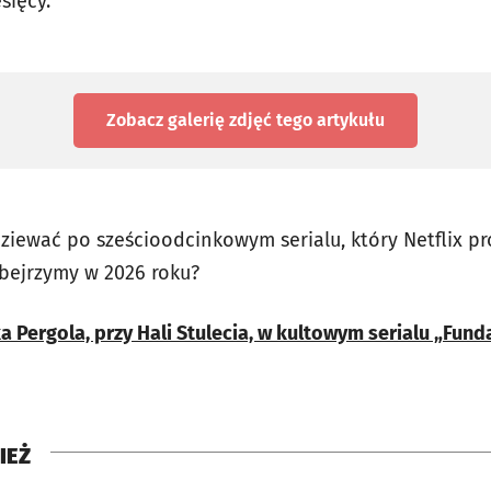
esięcy.
Zobacz galerię zdjęć
tego artykułu
iewać po sześcioodcinkowym serialu, który Netflix pr
obejrzymy w 2026 roku?
 Pergola, przy Hali Stulecia, w kultowym serialu „Fund
IEŻ