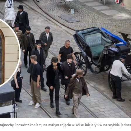
Szajnochy i powóz z koniem, na małym zdjęciu w kółku inicjały SW na szybkie jedneg