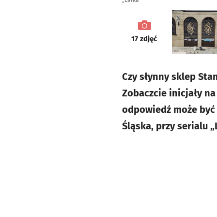
„Lalka”
galeria
17
zdjęć
Czy słynny sklep Sta
Zobaczcie inicjały na
odpowiedź może być ju
Śląska, przy serialu „