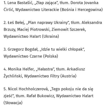
1. Lena Bastašić, „Złap zająca”, tłum. Dorota Jovanka
Ćirlić, Wydawnictwo Literackie (Bośnia i Hercegowina)
2. Łeś Bełej, „Plan naprawy Ukrainy”, tłum. Aleksandra
Brzuzy, Maciej Piotrowski, Ziemowit Szczerek,
Wydawnictwo Ha!art (Ukraina)
3. Grzegorz Bogdał, „Idzie tu wielki chłopak”,
Wydawnictwo Czarne (Polska)
4. Monika Helfer, „Hałastra”, tłum. Arkadiusz
Żychliński, Wydawnictwo Filtry (Austria)
5. Nicol Hochholczerová, „Tego pokoju nie da się
zjeść”, tłum. Rafał Bukowicz, Wydawnictwo Ha!art
(Słowacja)