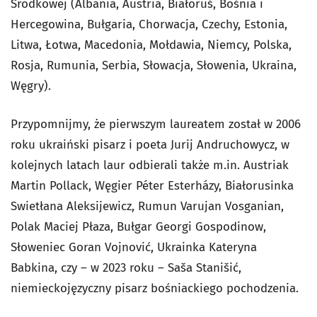
Środkowej (Albania, Austria, Białoruś, Bośnia i
Hercegowina, Bułgaria, Chorwacja, Czechy, Estonia,
Litwa, Łotwa, Macedonia, Mołdawia, Niemcy, Polska,
Rosja, Rumunia, Serbia, Słowacja, Słowenia, Ukraina,
Węgry).
Przypomnijmy, że pierwszym laureatem został w 2006
roku ukraiński pisarz i poeta Jurij Andruchowycz, w
kolejnych latach laur odbierali także m.in. Austriak
Martin Pollack, Węgier Péter Esterházy, Białorusinka
Swietłana Aleksijewicz, Rumun Varujan Vosganian,
Polak Maciej Płaza, Bułgar Georgi Gospodinow,
Słoweniec Goran Vojnović, Ukrainka Kateryna
Babkina, czy – w 2023 roku – Saša Stanišić,
niemieckojęzyczny pisarz bośniackiego pochodzenia.