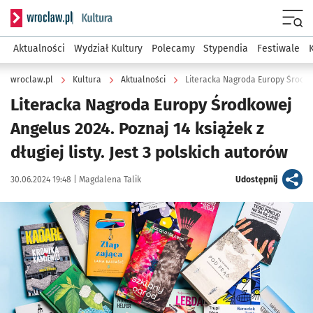
Serwis informacyjny wroclaw.pl podserwis: Kultura
Menu
Aktualności
Wydział Kultury
Polecamy
Stypendia
Festiwale
wroclaw.pl
Kultura
Aktualności
Literacka Nagroda Europy Środkowej
Angelus 2024. Poznaj 14 książek z
długiej listy. Jest 3 polskich autorów
Data publikacji:
Autor:
artykuł
30.06.2024 19:48 |
Magdalena Talik
Udostępnij
Kliknij, aby powiększyć