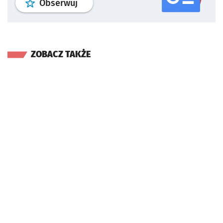
profil
google news
serwisu wroclaw
Obserwuj
ZOBACZ TAKŻE