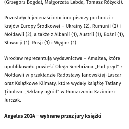
(Grzegorz Bogdał, Małgorzata Lebda, Tomasz Różycki).
Pozostałych jedenaściorocioro pisarzy pochodzi z
krajów Europy Środkowej – Ukrainy (2), Rumunii (2) i
Mołdawii (2), a także z Albanii (1), Austrii (1), Bośni (1),
Słowacji (1), Rosji (1) i Węgier (1).
Wrocław reprezentują wydawnictwa – Amaltea, które
opublikowało powieść Olega Serebriana „Pod prąd” z
Mołdawii w przekładzie Radosławy Janowskiej-Lascar
oraz Książkowe Klimaty, które wydały książkę Tatiany
Țîbuleac „Szklany ogród” w tłumaczeniu Kazimierz
Jurczak.
Angelus 2024 – wybrane przez jury książki