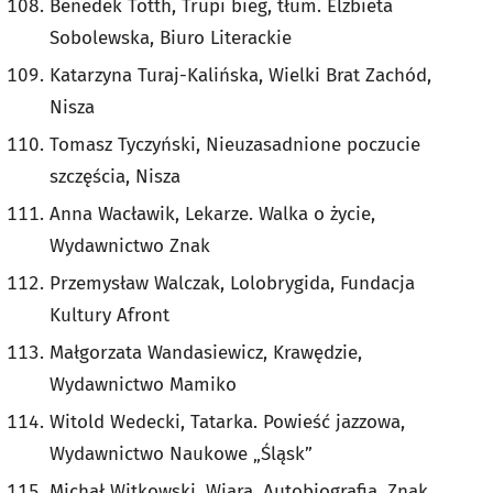
Benedek Totth, Trupi bieg, tłum. Elżbieta
Sobolewska, Biuro Literackie
Katarzyna Turaj-Kalińska, Wielki Brat Zachód,
Nisza
Tomasz Tyczyński, Nieuzasadnione poczucie
szczęścia, Nisza
Anna Wacławik, Lekarze. Walka o życie,
Wydawnictwo Znak
Przemysław Walczak, Lolobrygida, Fundacja
Kultury Afront
Małgorzata Wandasiewicz, Krawędzie,
Wydawnictwo Mamiko
Witold Wedecki, Tatarka. Powieść jazzowa,
Wydawnictwo Naukowe „Śląsk”
Michał Witkowski, Wiara. Autobiografia, Znak