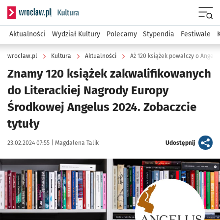
Serwis informacyjny wroclaw.pl podserwis: Kultura
Menu
Aktualności
Wydział Kultury
Polecamy
Stypendia
Festiwale
wroclaw.pl
Kultura
Aktualności
Aż 120 książek powalczy o Angelu
Znamy 120 książek zakwalifikowanych
do Literackiej Nagrody Europy
Środkowej Angelus 2024. Zobaczcie
tytuły
Data publikacji:
Autor:
artykuł
23.02.2024 07:55 |
Magdalena Talik
Udostępnij
Kliknij, aby powiększyć