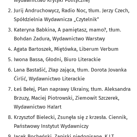
Wydawnictwo Krytyki Politycznej
Jurij Andruchowycz, Radio Noc, tłum. Jerzy Czech,
Spółdzielnia Wydawnicza „Czytelnik”
Kateryna Babkina, A pamiętasz, mamo?, tłum.
Bohdan Zadura, Wydawnictwo Warstwy
Agata Bartoszek, Miętówka, Liberum Verbum
Iwona Bassa, Głodni, Biuro Literackie
Lana Bastašić, Złap zająca, tłum. Dorota Jovanka
Ćirlić, Wydawnictwo Literackie
Łeś Bełej, Plan naprawy Ukrainy, tłum. Aleksandra
Brzuzy, Maciej Piotrowski, Ziemowit Szczerek,
Wydawnictwo Ha!art
Krzysztof Bielecki, Zsunęła się z krzesła. Ciennik,
Państwowy Instytut Wydawniczy
Jacek Bocheński, Zapiski niedopisane, K.I.T.