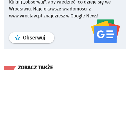
Kliknij „obserwuj”, aby wiedzieć, co dzieje się we
Wrocławiu.
Najciekawsze wiadomości z
www.wroclaw.pl znajdziesz w Google News!
profil
google news
serwisu wroclaw
Obserwuj
ZOBACZ TAKŻE