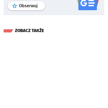
profil
google news
serwisu wroclaw
Obserwuj
ZOBACZ TAKŻE