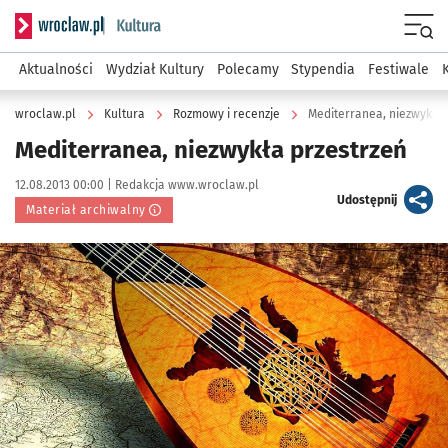
Serwis informacyjny wroclaw.pl podserwis: Kultura
Menu
Aktualności
Wydział Kultury
Polecamy
Stypendia
Festiwale
wroclaw.pl
Kultura
Rozmowy i recenzje
Mediterranea, niezwykła 
Mediterranea, niezwykła przestrzeń
Data publikacji:
Autor:
12.08.2013 00:00 |
Redakcja www.wroclaw.pl
artykuł
Udostępnij
Materiał archiwalny
Kliknij, aby powiększyć