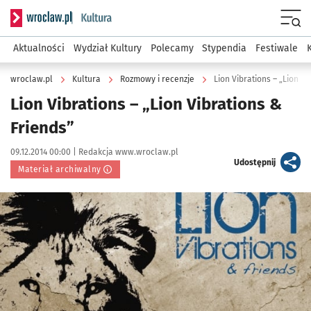
Serwis informacyjny wroclaw.pl podserwis: Kultura
Menu
Aktualności
Wydział Kultury
Polecamy
Stypendia
Festiwale
wroclaw.pl
Kultura
Rozmowy i recenzje
Lion Vibrations – „Lion Vi
Lion Vibrations – „Lion Vibrations &
Friends”
Data publikacji:
Autor:
09.12.2014 00:00 |
Redakcja www.wroclaw.pl
artykuł
Udostępnij
Materiał archiwalny
Kliknij, aby powiększyć