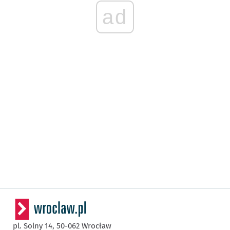
ad
pl. Solny 14,
50-062
Wrocław