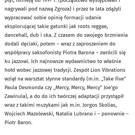
płyt, istnieją od 1997 r. (początkowo występowali i
nagrywali pod nazwą Zgroza) i przez te lata zdążyli
wypracować sobie opinię formacji udanie
eksplorującej takie gatunki jak roots reggae,
dancehall, dub i ska. Z czasem do swojego brzmienia
dodali dęciaki, potem – wraz z zaproszeniem do
współpracy saksofonisty Piotra Barona – zwrócili się
ku jazzowi. Ich najnowsze wydawnictwo to właśnie
hołd wobec jazzowej tradycji. Zespół Lion Vibrations
wziął na warsztat słynne standardy (m.in. „Take Five”
Paula Desmonda czy „Mercy, Mercy, Mercy” Joe'go
Zawinula), a do do ich twórczej adaptacji przystąpił
wraz z takimi muzykami jak m.in. Jorgos Skolias,
Wojciech Mazolewski, Natalia Lubrano i – ponownie –
Piotr Baron.