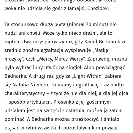
wokalnie udziela się gość z Jamajki, Chezidek.
Ta stosunkowo długa płyta (niemal 70 minut) nie
nudzi ani chwili. Może tylko nieco drażni, ale to
raptem dwa razy: pierwszy raz, gdy Kamil Bednarek ze
średnio znośną egzaltacją wyśpiewuje „Matkę
muzykę”, czyli „Mercy, Mercy, Mercy”. Zaprawdę, można
było wybrać inny utwór na singiel. Albo powściągnąć
Bednarka. A drugi raz, gdy za „Light Within” zabiera
się Natalia Niemen. Tu mamy i egzaltację, i aż nadto
charakterystyczny – z tym że nie dla niej, a dla jej ojca
– sposób artykulacji. Piosenka z jej gościnnym
udziałem jest na szczęście ostatnia, można ją zatem
pominąć. A Bednarka można przeskoczyć. I śmiało
pląsać w rytm wszystkich pozostałych kompozycji.