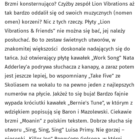
Brzmi konsternująco? Czyżby zespół Lion Vibrations aż
tak bardzo oddalił się od swoich muzycznych (nomen
omen) korzeni? Nic z tych rzeczy. Płyty „Lion
Vibrations & Friends” nie można się bać, jej należy
posłuchać. Bo to zestaw świetnych utworów, w
znakomitej większości doskonale nadających się do
tańca. Już otwierający płytę kawałek „Work Song” Nata
Adderley'a podrywa słuchacza z kanapy, a zaraz potem
jest jeszcze lepiej, bo wspomniany „Take Five” ze
Skoliasem na wokalu to na pewno jeden z najlepszych
numerów na płycie. Jakżeż to się buja! Bardzo fajnie
wypada króciutki kawałek „Bernie's Tune”, w którym z
wdziękiem popisują się Baron i Mazolewski. Ciekawie
brzmi „Moanin” z polskim tekstem. Dobrze słucha się
utworu „Sing, Sing, Sing” Luisa Primy. Nie gorzej –
piosenki „Killer Joe” Benny'ego Golsona, w której