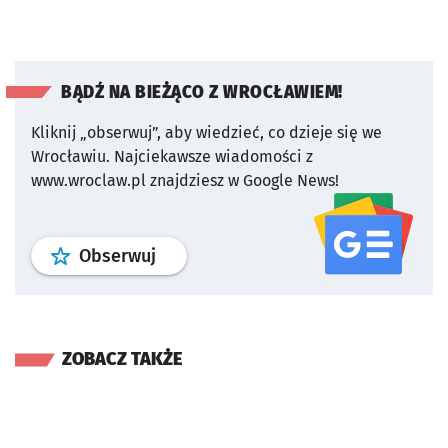
BĄDŹ NA BIEŻĄCO Z WROCŁAWIEM!
Kliknij „obserwuj”, aby wiedzieć, co dzieje się we
Wrocławiu.
Najciekawsze wiadomości z
www.wroclaw.pl znajdziesz w Google News!
profil
google news
serwisu wroclaw
Obserwuj
ZOBACZ TAKŻE