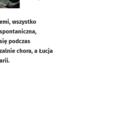
iemi, wszystko
 spontaniczna,
 się podczas
alnie chora, a Łucja
rii.