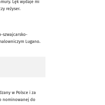
hmury. Lęk wydaje mi
zy reżyser.
o-szwajcarsko-
w malowniczym Lugano.
zany w Polsce i za
 do nominowanej do