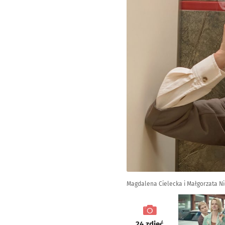
Magdalena Cielecka i Małgorzata N
galeria
24
zdjęć