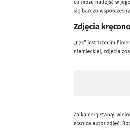
co może nadejść w jego
się bardzo współczesny
Zdjęcia kręcono
„Lęk” jest trzecim film
niemieckiej, zdjęcia zo
Za kamerą stanął wielo
granicą autor zdjęć, B