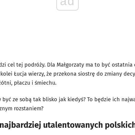
ad
dzi cel tej podróży. Dla Małgorzaty ma to być ostatnia
olei Łucja wierzy, że przekona siostrę do zmiany decyz
łótni, płaczu i śmiechu.
 być ze sobą tak blisko jak kiedyś? To będzie ich najw
cznym rozstaniem?
z najbardziej utalentowanych polskic