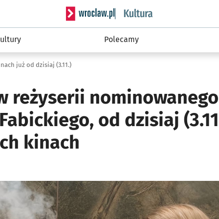
Serwis informacyjny wroclaw.pl podserwis: 
ultury
Polecamy
ach już od dzisiaj (3.11.)
m w reżyserii nominowaneg
abickiego, od dzisiaj (3.1
ch kinach
ię