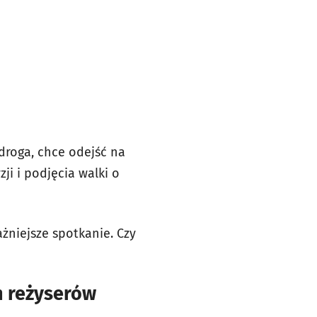
 droga, chce odejść na
ji i podjęcia walki o
ażniejsze spotkanie. Czy
h reżyserów