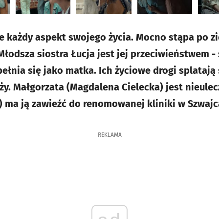
e każdy aspekt swojego życia. Mocno stąpa po z
Młodsza siostra Łucja jest jej przeciwieństwem -
ełnia się jako matka. Ich życiowe drogi splatają
y. Małgorzata (Magdalena Cielecka) jest nieulecz
) ma ją zawieźć do renomowanej kliniki w Szwajca
REKLAMA