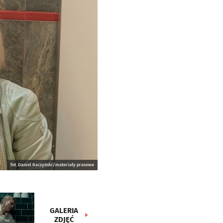
fot. Daniel Raczyński/materiały prasowe
GALERIA
ZDJĘĆ