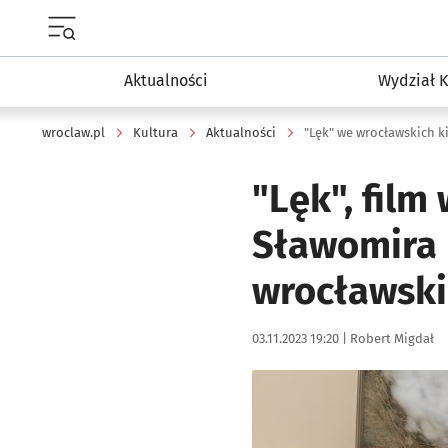
Menu główne portalu wroclaw.pl
Aktualności
Wydział K
wroclaw.pl
Kultura
Aktualności
"Lęk" we wrocławskich kin
"Lęk", fil
Sławomira F
wrocławski
Data publikacji:
Autor:
03.11.2023 19:20 |
Robert Migdał
Kliknij, aby zobaczyć galer