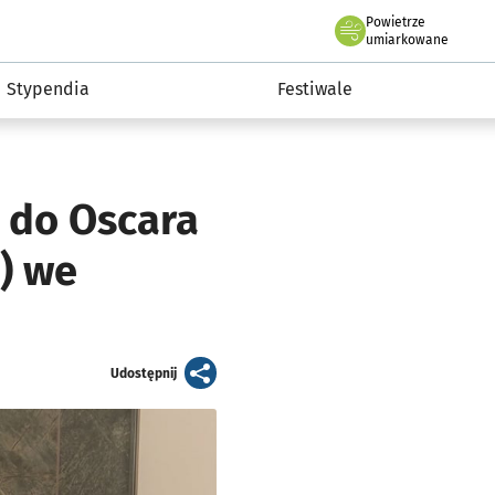
Powietrze
we Wrocławiu
Kultura
umiarkowane
Stypendia
Festiwale
o do Oscara
1) we
artykuł
Udostępnij