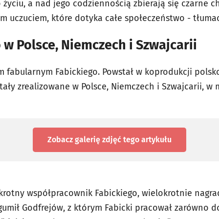
 życiu, a nad jego codziennością zbierają się czarne c
m uczuciem, które dotyka całe społeczeństwo - tłumac
 w Polsce, Niemczech i Szwajcarii
em fabularnym Fabickiego. Powstał w koprodukcji polsk
stały zrealizowane w Polsce, Niemczech i Szwajcarii, 
Zobacz galerię zdjęć
tego artykułu
krotny współpracownik Fabickiego, wielokrotnie nagrad
ogumił Godfrejów, z którym Fabicki pracował zarówno