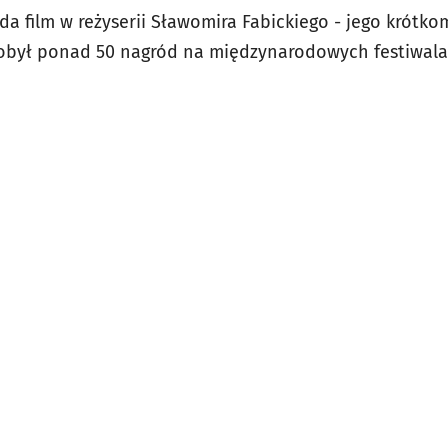
a film w reżyserii Sławomira Fabickiego - jego krótko
zdobył ponad 50 nagród na międzynarodowych festiwal