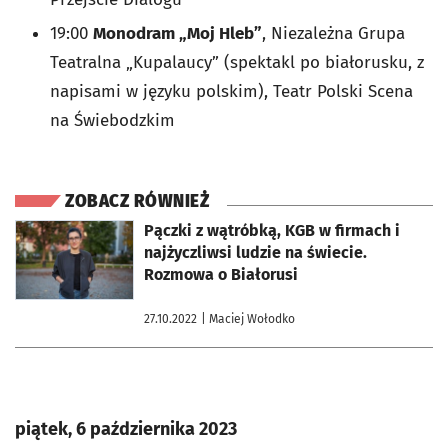
19:00
Monodram „Moj Hleb”
, Niezależna Grupa
Teatralna „Kupalaucy” (spektakl po białorusku, z
napisami w języku polskim), Teatr Polski Scena
na Świebodzkim
ZOBACZ RÓWNIEŻ
otworzy się w nowej karcie
Pączki z wątróbką, KGB w firmach i
najżyczliwsi ludzie na świecie.
Rozmowa o Białorusi
27.10.2022
| Maciej Wołodko
piątek, 6 października 2023