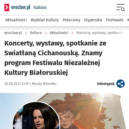
Serwis informacyjny wroclaw.pl podserwis: Kultura
Menu
Aktualności
Wydział Kultury
Polecamy
Stypendia
Festiwale
wroclaw.pl
Kultura
Aktualności
Koncerty, wystawy, spotkanie ze
Swiatłaną Cichanouską. Znamy
program Festiwalu Niezależnej
Kultury Białoruskiej
Data publikacji:
Autor:
artykuł
30.09.2023 21:51 |
Maciej Wołodko
Udostępnij
Kliknij, aby powiększyć