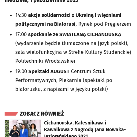
niedziela, 1 października 2023
14:30
akcja solidarności z Ukrainą i więźniami
politycznymi na Białorusi
, Rynek pod Pręgierzem
17:00
spotkanie ze SWIATŁANĄ CICHANOUSKĄ
(wydarzenie będzie tłumaczone na język polski),
sala wielofunkcyjna w Strefie Kultury Studenckiej
Politechniki Wrocławskiej
19:00
Spektakl AUGUST
Centrum Sztuk
Performatywnych, Piekarnia (spektakl po
białorusku, z napisami w języku polski)
ZOBACZ RÓWNIEŻ
otworzy się w nowej karcie
Cichanouska, Kalesnikawa i
Kawalkowa z Nagrodą Jana Nowaka-
Jeziorańskiego 2021