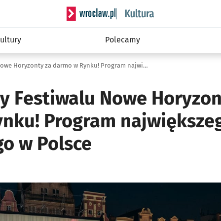
Serwis informacyjny wroclaw.pl podserwis: 
ultury
Polecamy
Hitowe filmy Festiwalu Nowe Horyzonty za darmo w Rynku! Program największego kina plenerowego w Polsce
my Festiwalu Nowe Horyzon
nku! Program największeg
o w Polsce
ię