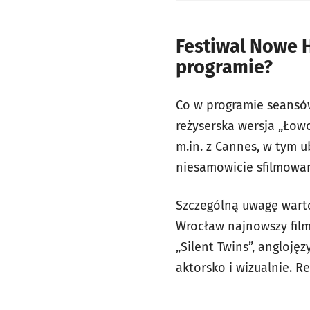
Festiwal Nowe 
programie?
Co w programie seansów
reżyserska wersja „Łow
m.in. z Cannes, w tym u
niesamowicie sfilmowa
Szczególną uwagę wart
Wrocław najnowszy film
„Silent Twins”, angloję
aktorsko i wizualnie. 