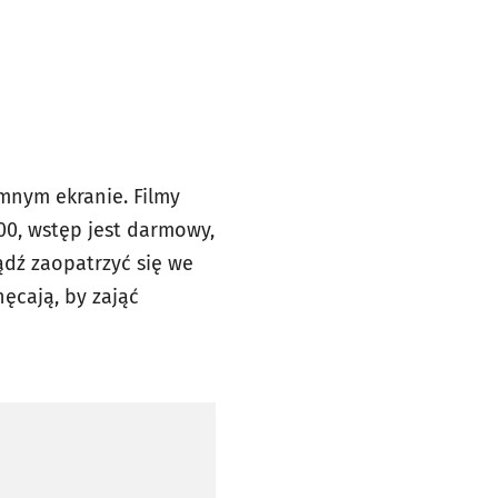
mnym ekranie. Filmy
00, wstęp jest darmowy,
bądź zaopatrzyć się we
ęcają, by zająć