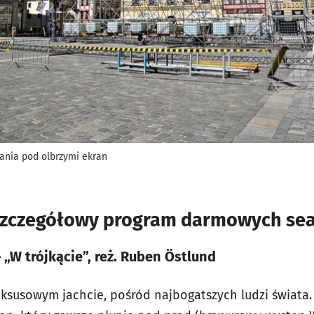
ania pod olbrzymi ekran
 Szczegółowy program darmowych s
– „W trójkącie”, reż. Ruben Östlund
luksusowym jachcie, pośród najbogatszych ludzi świat