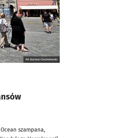
fot. Bartosz Chochołowski
eansów
a. Ocean szampana,