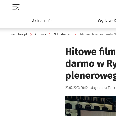
Menu główne portalu wroclaw.pl
Aktualności
Wydział K
wroclaw.pl
Kultura
Aktualności
Hitowe fil
darmo w Ry
pleneroweg
Data publikacji:
Autor:
23.07.2023 20:12 |
Magdalena Talik
Kliknij, aby zobaczyć galer