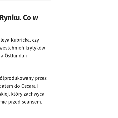
Rynku. Co w
leya Kubricka, czy
 westchnień krytyków
na Östlunda i
półprodukowany przez
ydatem do Oscara i
skiej, który zachwyca
ilmie przed seansem.