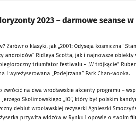
Horyzonty 2023 – darmowe seanse w 
? Zarówno klasyki, jak „2001: Odyseja kosmiczna” Stan
cy androidów” Ridleya Scotta, jak i najnowsze obiekty
biegłoroczny triumfator festiwalu - „W trójkącie” Rube
na i wyreżyserowana „Podejrzana” Park Chan-wooka.
o zwrócić na dwa wrocławskie akcenty programu – ws
 Jerzego Skolimowskiego „IO”, który był polskim kand
zyczny debiut wrocławskiej reżyserki Agnieszki Smoczyń
Reżyserka przywita widzów w Rynku i opowie o swoim f