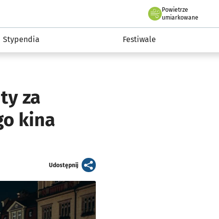
Powietrze
we Wrocławiu
Kultura
umiarkowane
Stypendia
Festiwale
ty za
o kina
artykuł
Udostępnij