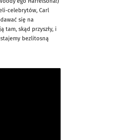
Woody’ego Harrelsona!)
li-celebrytów, Carl
nadawać się na
 tam, skąd przyszły, i
ostajemy bezlitosną