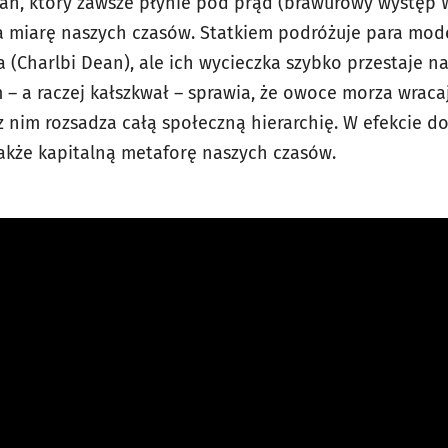
tan, który zawsze płynie pod prąd (brawurowy występ 
na miarę naszych czasów. Statkiem podróżuje para mode
ya (Charlbi Dean), ale ich wycieczka szybko przestaje 
 – a raczej kałszkwał – sprawia, że owoce morza wracają
z nim rozsadza całą społeczną hierarchię. W efekcie d
także kapitalną metaforę naszych czasów.