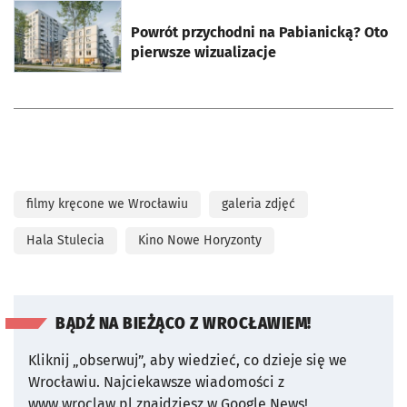
otworzy się w nowej karcie
Powrót przychodni na Pabianicką? Oto
pierwsze wizualizacje
filmy kręcone we Wrocławiu
galeria zdjęć
Hala Stulecia
Kino Nowe Horyzonty
BĄDŹ NA BIEŻĄCO Z WROCŁAWIEM!
Kliknij „obserwuj”, aby wiedzieć, co dzieje się we
Wrocławiu.
Najciekawsze wiadomości z
www.wroclaw.pl znajdziesz w Google News!