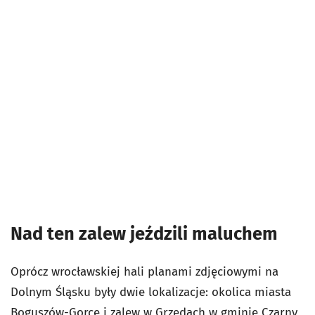
Nad ten zalew jeździli maluchem
Oprócz wrocławskiej hali planami zdjęciowymi na
Dolnym Śląsku były dwie lokalizacje: okolica miasta
Boguszów-Gorce i zalew w Grzędach w gminie Czarny