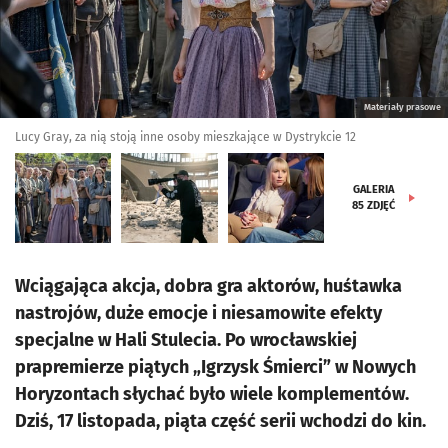
Materiały prasowe
Lucy Gray, za nią stoją inne osoby mieszkające w Dystrykcie 12
GALERIA
85
ZDJĘĆ
Wciągająca akcja, dobra gra aktorów, huśtawka
nastrojów, duże emocje i niesamowite efekty
specjalne w Hali Stulecia. Po wrocławskiej
prapremierze piątych „Igrzysk Śmierci” w Nowych
Horyzontach słychać było wiele komplementów.
Dziś, 17 listopada, piąta część serii wchodzi do kin.