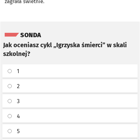
zagrała świetnie.
Pomiń sondę
SONDA
Jak oceniasz cykl „Igrzyska śmierci” w skali
szkolnej?
1
2
3
4
5