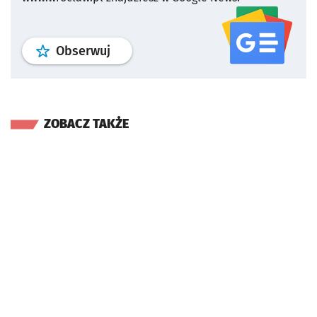
profil
google news
serwisu wroclaw
Obserwuj
ZOBACZ TAKŻE