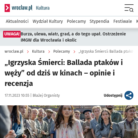
Serwis informacyjny wroclaw.pl podserwis: Kultura
Menu
Aktualności
Wydział Kultury
Polecamy
Stypendia
Festiwale
UWAGA!
Burza, ulewa, wiatr, grad, a do tego upał. Ostrzeżenie
IMGW dla Wrocławia i okolic
wroclaw.pl
Kultura
Polecamy
„Igrzyska Śmierci: Ballada ptaków i
„Igrzyska Śmierci: Ballada ptaków i
węży” od dziś w kinach – opinie i
recenzja
Data publikacji:
Autor:
artykuł
17.11.2023 10:55 |
Błażej Organisty
Udostępnij
Kliknij, aby zobaczyć galerię